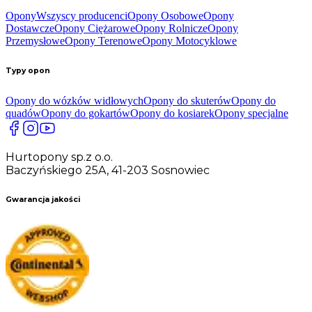
Opony
Wszyscy producenci
Opony Osobowe
Opony
Dostawcze
Opony Ciężarowe
Opony Rolnicze
Opony
Przemysłowe
Opony Terenowe
Opony Motocyklowe
Typy opon
Opony do wózków widłowych
Opony do skuterów
Opony do
quadów
Opony do gokartów
Opony do kosiarek
Opony specjalne
Hurtopony sp.z o.o.
Baczyńskiego 25A, 41-203 Sosnowiec
Gwarancja jakości