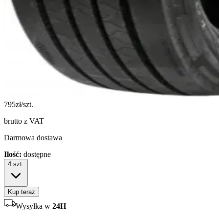
795
zł/szt.
brutto z VAT
Darmowa dostawa
Ilość:
dostępne
4
szt.
Kup teraz
Wysyłka w
24H