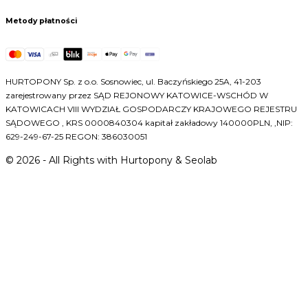
Metody płatności
HURTOPONY Sp. z o.o. Sosnowiec, ul. Baczyńskiego 25A, 41-203
zarejestrowany przez SĄD REJONOWY KATOWICE-WSCHÓD W
KATOWICACH VIII WYDZIAŁ GOSPODARCZY KRAJOWEGO REJESTRU
SĄDOWEGO , KRS 0000840304 kapitał zakładowy 140000PLN, ,NIP:
629-249-67-25 REGON: 386030051
©
2026
- All Rights with Hurtopony & Seolab