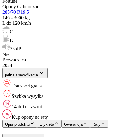
Fortune
Opony Całoroczne
285/70 R19.5
146 - 3000 kg
L do 120 km/h
C
D
73 dB
Nie
Prowadząca
2024
pełna specyfikacja
Transport gratis
Szybka wysyłka
14 dni na zwrot
Kup opony na raty
Opis produktu
Etykieta
Gwarancja
Raty