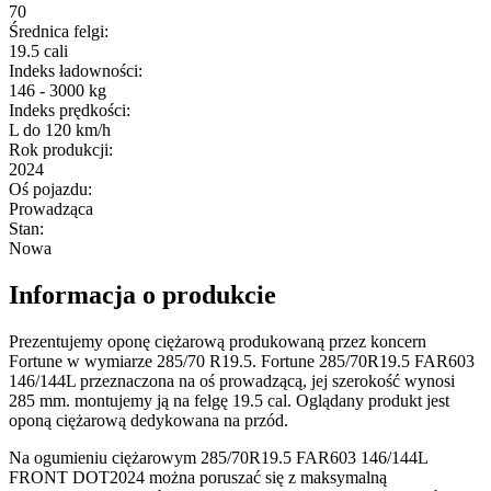
70
Średnica felgi
:
19.5 cali
Indeks ładowności
:
146 - 3000 kg
Indeks prędkości
:
L do 120 km/h
Rok produkcji
:
2024
Oś pojazdu
:
Prowadząca
Stan
:
Nowa
Informacja o produkcie
Prezentujemy oponę ciężarową produkowaną przez koncern
Fortune w wymiarze 285/70 R19.5. Fortune 285/70R19.5 FAR603
146/144L przeznaczona na oś prowadzącą, jej szerokość wynosi
285 mm. montujemy ją na felgę 19.5 cal. Oglądany produkt jest
oponą ciężarową dedykowana na przód.
Na ogumieniu ciężarowym 285/70R19.5 FAR603 146/144L
FRONT DOT2024 można poruszać się z maksymalną