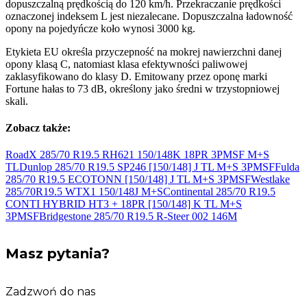
dopuszczalną prędkością do 120 km/h. Przekraczanie prędkości
oznaczonej indeksem L jest niezalecane. Dopuszczalna ładowność
opony na pojedyńcze koło wynosi 3000 kg.
Etykieta EU określa przyczepność na mokrej nawierzchni danej
opony klasą C, natomiast klasa efektywności paliwowej
zaklasyfikowano do klasy D. Emitowany przez oponę marki
Fortune hałas to 73 dB, określony jako średni w trzystopniowej
skali.
Zobacz także:
RoadX 285/70 R19.5 RH621 150/148K 18PR 3PMSF
M+S
TL
Dunlop 285/70 R19.5 SP246 [150/148] J TL M+S
3PMSF
Fulda
285/70 R19.5 ECOTONN [150/148] J TL M+S
3PMSF
Westlake
285/70R19.5 WTX1 150/148J
M+S
Continental 285/70 R19.5
CONTI HYBRID HT3 + 18PR [150/148] K TL M+S
3PMSF
Bridgestone 285/70 R19.5 R-Steer 002
146M
Masz pytania?
Zadzwoń do nas