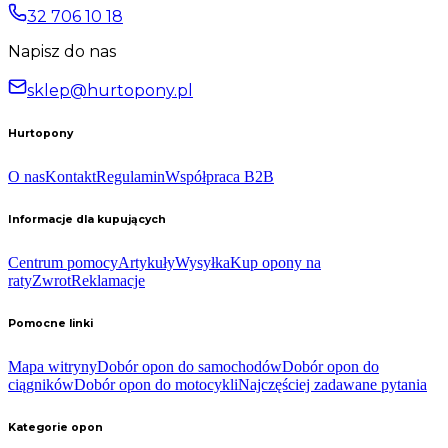
32 706 10 18
Napisz do nas
sklep@hurtopony.pl
Hurtopony
O nas
Kontakt
Regulamin
Współpraca B2B
Informacje dla kupujących
Centrum pomocy
Artykuły
Wysyłka
Kup opony na
raty
Zwrot
Reklamacje
Pomocne linki
Mapa witryny
Dobór opon do samochodów
Dobór opon do
ciągników
Dobór opon do motocykli
Najczęściej zadawane pytania
Kategorie opon