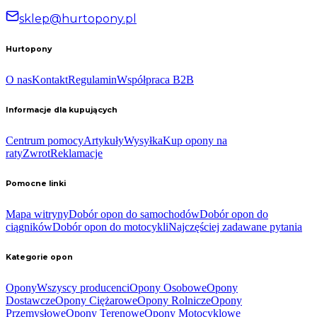
sklep@hurtopony.pl
Hurtopony
O nas
Kontakt
Regulamin
Współpraca B2B
Informacje dla kupujących
Centrum pomocy
Artykuły
Wysyłka
Kup opony na
raty
Zwrot
Reklamacje
Pomocne linki
Mapa witryny
Dobór opon do samochodów
Dobór opon do
ciągników
Dobór opon do motocykli
Najczęściej zadawane pytania
Kategorie opon
Opony
Wszyscy producenci
Opony Osobowe
Opony
Dostawcze
Opony Ciężarowe
Opony Rolnicze
Opony
Przemysłowe
Opony Terenowe
Opony Motocyklowe