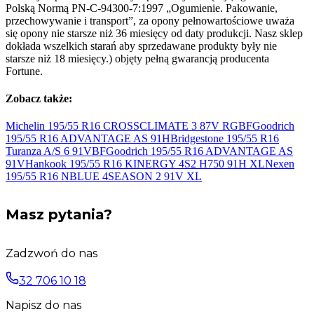
Polską Normą PN-C-94300-7:1997 „Ogumienie. Pakowanie,
przechowywanie i transport”, za opony pełnowartościowe uważa
się opony nie starsze niż 36 miesięcy od daty produkcji. Nasz sklep
dokłada wszelkich starań aby sprzedawane produkty były nie
starsze niż 18 miesięcy.) objęty pełną gwarancją producenta
Fortune.
Zobacz także:
Michelin 195/55 R16 CROSSCLIMATE 3 87V
RG
BFGoodrich
195/55 R16 ADVANTAGE AS
91H
Bridgestone 195/55 R16
Turanza A/S 6
91V
BFGoodrich 195/55 R16 ADVANTAGE AS
91V
Hankook 195/55 R16 KINERGY 4S2 H750 91H
XL
Nexen
195/55 R16 NBLUE 4SEASON 2 91V
XL
Masz pytania?
Zadzwoń do nas
32 706 10 18
Napisz do nas