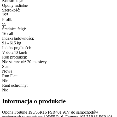
Konstrukcja
:
Opony radialne
Szerokość
:
195
Profil
:
55
Średnica felgi
:
16 cali
Indeks ładowności
:
91 - 615 kg
Indeks prędkości
:
V do 240 km/h
Rok produkcji
:
Nie starsze niż 20 miesięcy
Stan
:
Nowa
Run Flat
:
Nie
Rant ochronny
:
Nie
Informacja o produkcie
Opona Fortune 195/55R16 FSR401 91V do samochodów
osobowych w rozmiarze 195/55 R16. Fortune 195/55R16 FSR401