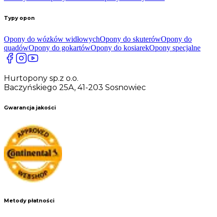
Typy opon
Opony do wózków widłowych
Opony do skuterów
Opony do
quadów
Opony do gokartów
Opony do kosiarek
Opony specjalne
Hurtopony sp.z o.o.
Baczyńskiego 25A, 41-203 Sosnowiec
Gwarancja jakości
Metody płatności