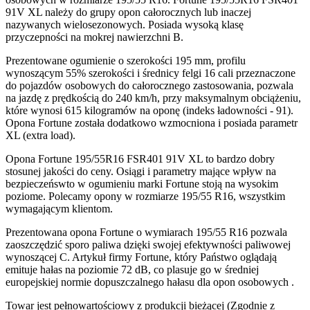
91V XL należy do grupy opon całorocznych lub inaczej
nazywanych wielosezonowych. Posiada wysoką klasę
przyczepności na mokrej nawierzchni B.
Prezentowane ogumienie o szerokości 195 mm, profilu
wynoszącym 55% szerokości i średnicy felgi 16 cali przeznaczone
do pojazdów osobowych do całorocznego zastosowania, pozwala
na jazdę z prędkością do 240 km/h, przy maksymalnym obciążeniu,
które wynosi 615 kilogramów na oponę (indeks ładowności - 91).
Opona Fortune została dodatkowo wzmocniona i posiada parametr
XL (extra load).
Opona Fortune 195/55R16 FSR401 91V XL to bardzo dobry
stosunej jakości do ceny. Osiągi i parametry mające wpływ na
bezpieczeńswto w ogumieniu marki Fortune stoją na wysokim
poziome. Polecamy opony w rozmiarze 195/55 R16, wszystkim
wymagającym klientom.
Prezentowana opona Fortune o wymiarach 195/55 R16 pozwala
zaoszczędzić sporo paliwa dzięki swojej efektywności paliwowej
wynoszącej C. Artykuł firmy Fortune, który Państwo oglądają
emituje hałas na poziomie 72 dB, co plasuje go w średniej
europejskiej normie dopuszczalnego hałasu dla opon osobowych .
Towar jest pełnowartościowy z produkcji bieżącej (Zgodnie z