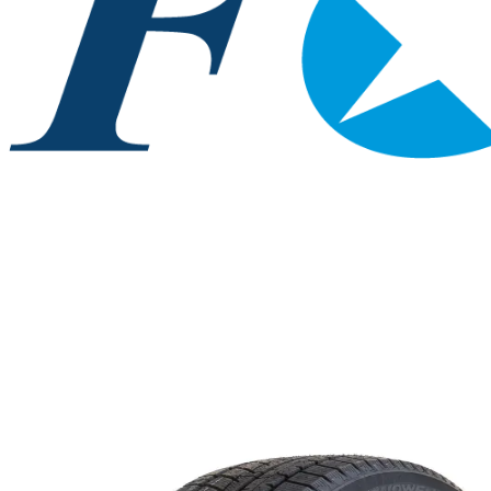
Fortune
165/65 R14 FSR901 7