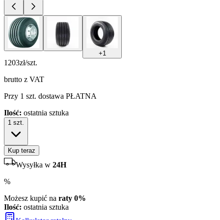
+
1
1203
zł/szt.
brutto z VAT
Przy 1 szt. dostawa PŁATNA
Ilość:
ostatnia sztuka
1
szt.
Kup teraz
Wysyłka w
24H
%
Możesz kupić na
raty 0%
Ilość:
ostatnia sztuka