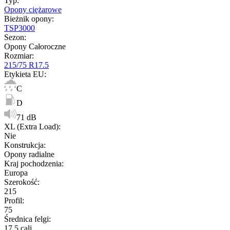
Typ
:
Opony ciężarowe
Bieżnik opony
:
TSP3000
Sezon
:
Opony Całoroczne
Rozmiar
:
215/75 R17.5
Etykieta EU
:
C
D
71 dB
XL (Extra Load)
:
Nie
Konstrukcja
:
Opony radialne
Kraj pochodzenia
:
Europa
Szerokość
:
215
Profil
:
75
Średnica felgi
:
17.5 cali