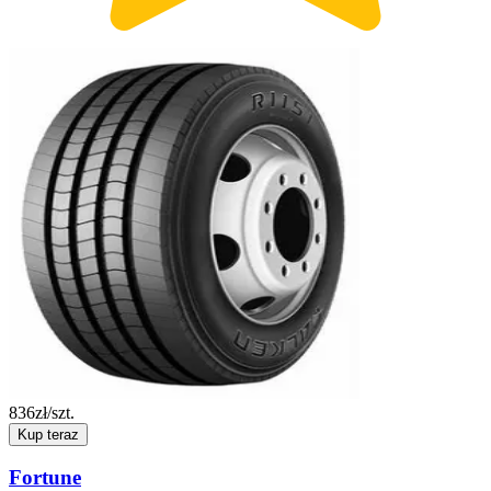
836
zł/szt.
Kup teraz
Fortune