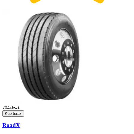
704
zł/szt.
Kup teraz
RoadX