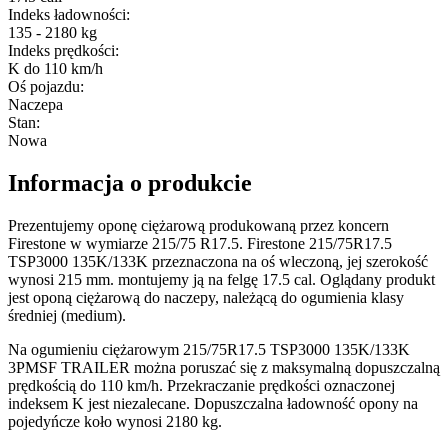
Indeks ładowności
:
135 - 2180 kg
Indeks prędkości
:
K do 110 km/h
Oś pojazdu
:
Naczepa
Stan
:
Nowa
Informacja o produkcie
Prezentujemy oponę ciężarową produkowaną przez koncern
Firestone w wymiarze 215/75 R17.5. Firestone 215/75R17.5
TSP3000 135K/133K przeznaczona na oś wleczoną, jej szerokość
wynosi 215 mm. montujemy ją na felgę 17.5 cal. Oglądany produkt
jest oponą ciężarową do naczepy, należącą do ogumienia klasy
średniej (medium).
Na ogumieniu ciężarowym 215/75R17.5 TSP3000 135K/133K
3PMSF TRAILER można poruszać się z maksymalną dopuszczalną
prędkością do 110 km/h. Przekraczanie prędkości oznaczonej
indeksem K jest niezalecane. Dopuszczalna ładowność opony na
pojedyńcze koło wynosi 2180 kg.