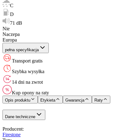
C
D
71 dB
Nie
Naczepa
Europa
pełna specyfikacja
Transport gratis
Szybka wysyłka
14 dni na zwrot
Kup opony na raty
Opis produktu
Etykieta
Gwarancja
Raty
Dane techniczne
Producent
:
Firestone