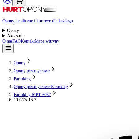
Raty 0%
Opony detaliczne i hurtowe dla każdego.
Opony
Akcesoria
O nas
FAQ
Kontakt
Mapa witryny
Opony
Opony przemysłowe
Farmking
Opony przemysłowe Farmking
Farmking MPT 6067
10.0/75-15.3