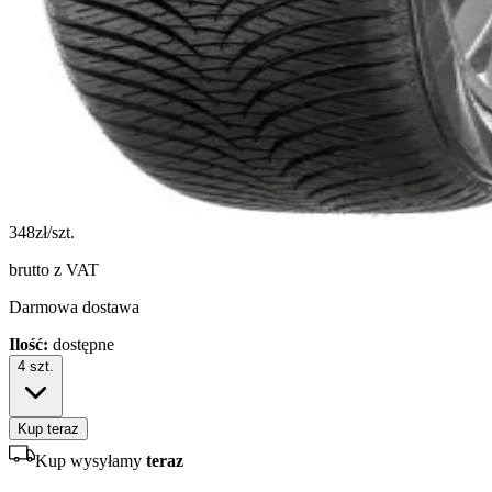
348
zł/szt.
brutto z VAT
Darmowa dostawa
Ilość:
dostępne
4
szt.
Kup teraz
Kup wysyłamy
teraz