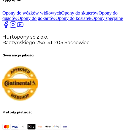
Typy opon
Opony do wózków widłowych
Opony do skuterów
Opony do
quadów
Opony do gokartów
Opony do kosiarek
Opony specjalne
Hurtopony sp.z o.o.
Baczyńskiego 25A, 41-203 Sosnowiec
Gwarancja jakości
Metody płatności