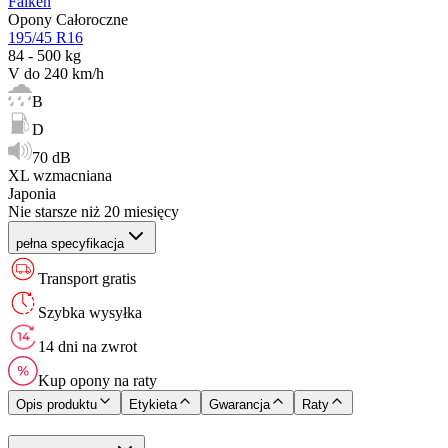
Falken
Opony Całoroczne
195/45 R16
84 - 500 kg
V do 240 km/h
B
D
70 dB
XL wzmacniana
Japonia
Nie starsze niż 20 miesięcy
pełna specyfikacja
Transport gratis
Szybka wysyłka
14 dni na zwrot
Kup opony na raty
Opis produktu
Etykieta
Gwarancja
Raty