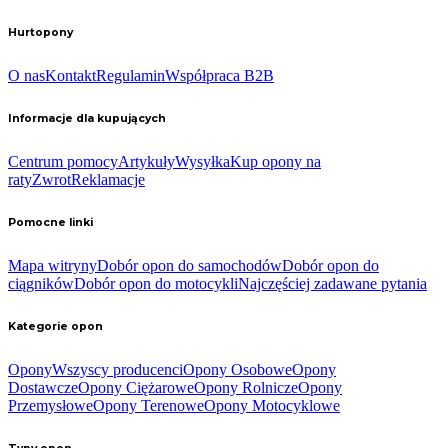
Hurtopony
O nas
Kontakt
Regulamin
Współpraca B2B
Informacje dla kupujących
Centrum pomocy
Artykuły
Wysyłka
Kup opony na
raty
Zwrot
Reklamacje
Pomocne linki
Mapa witryny
Dobór opon do samochodów
Dobór opon do
ciągników
Dobór opon do motocykli
Najczęściej zadawane pytania
Kategorie opon
Opony
Wszyscy producenci
Opony Osobowe
Opony
Dostawcze
Opony Ciężarowe
Opony Rolnicze
Opony
Przemysłowe
Opony Terenowe
Opony Motocyklowe