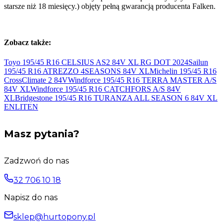
starsze niż 18 miesięcy.) objęty pełną gwarancją producenta Falken.
Zobacz także:
Toyo 195/45 R16 CELSIUS AS2 84V XL RG DOT
2024
Sailun
195/45 R16 ATREZZO 4SEASONS 84V
XL
Michelin 195/45 R16
CrossClimate 2
84V
Windforce 195/45 R16 TERRA MASTER A/S
84V
XL
Windforce 195/45 R16 CATCHFORS A/S 84V
XL
Bridgestone 195/45 R16 TURANZA ALL SEASON 6 84V
XL
ENLITEN
Masz pytania?
Zadzwoń do nas
32 706 10 18
Napisz do nas
sklep@hurtopony.pl