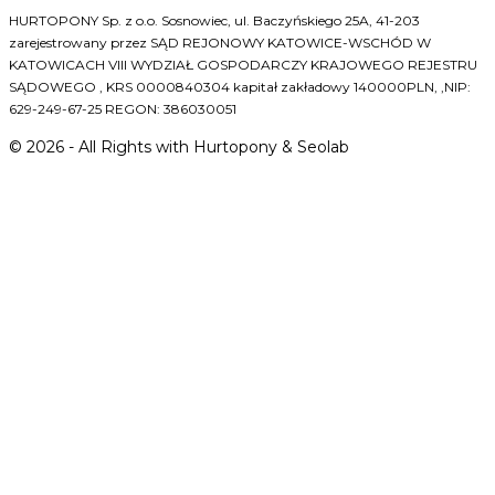
HURTOPONY Sp. z o.o. Sosnowiec, ul. Baczyńskiego 25A, 41-203
zarejestrowany przez SĄD REJONOWY KATOWICE-WSCHÓD W
KATOWICACH VIII WYDZIAŁ GOSPODARCZY KRAJOWEGO REJESTRU
SĄDOWEGO , KRS 0000840304 kapitał zakładowy 140000PLN, ,NIP:
629-249-67-25 REGON: 386030051
©
2026
- All Rights with Hurtopony & Seolab