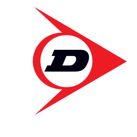
Dunlop
235/55 R18 WINTER S