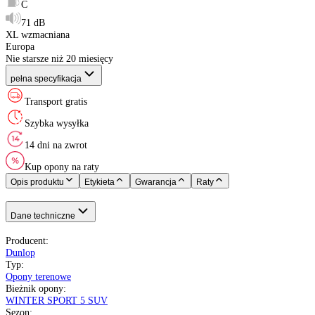
Indeks ładowności
:
Indeks prędkości
:
Etykieta EU
:
XL (Extra Load)
:
Kraj pochodzenia
:
Rok produkcji
:
Dunlop
Opony Zimowe
235/55 R18
104 - 900 kg
H do 210 km/h
B
C
71 dB
XL wzmacniana
Europa
Nie starsze niż 20 miesięcy