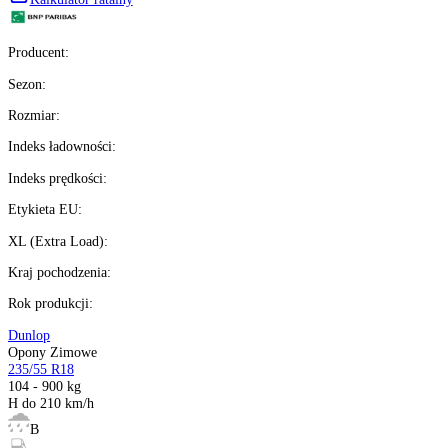
brutto z VAT
Darmowa dostawa
Ilość:
dostępne
4
szt.
Kup teraz
Kup wysyłamy
teraz
%
Możesz kupić na
raty 0%
Ilość:
dostępne
Kalkulator ratalny
Producent
:
Sezon
:
Rozmiar
: