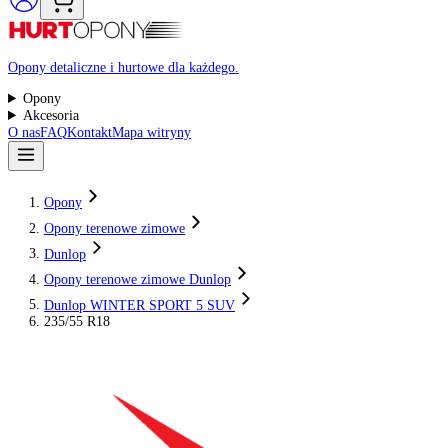
Raty 0%
Opony detaliczne i hurtowe dla każdego.
Opony
Akcesoria
O nas
FAQ
Kontakt
Mapa witryny
Opony
Opony terenowe zimowe
Dunlop
Opony terenowe zimowe Dunlop
Dunlop WINTER SPORT 5 SUV
235/55 R18