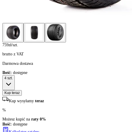
759
zł/szt.