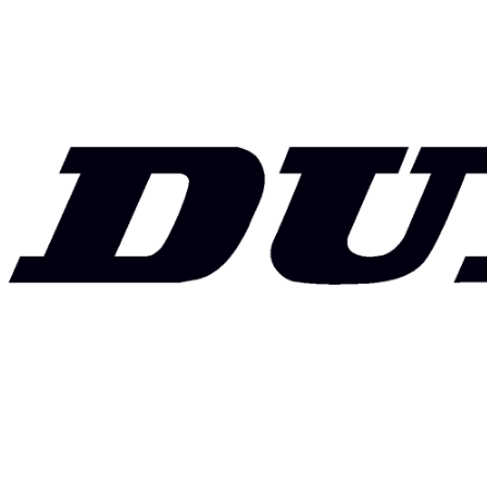
PORT 5 SUV [104] H XL