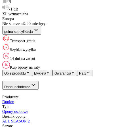
Indeks ładowności
:
Indeks prędkości
:
Etykieta EU
:
XL (Extra Load)
:
Kraj pochodzenia
:
Rok produkcji
:
Dunlop
Opony Całoroczne
235/45 R17
97 - 730 kg
Y do 300 km/h
B
B
71 dB
XL wzmacniana
Europa
Nie starsze niż 20 miesięcy