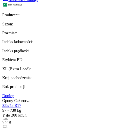
brutto z VAT
Darmowa dostawa
Ilość:
dostępne
4
szt.
Kup teraz
Wysyłka w
16 h
%
Możesz kupić na
raty 0%
Ilość:
dostępne
Kalkulator ratalny
Producent
:
Sezon
:
Rozmiar
: