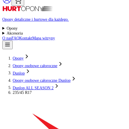
Raty 0%
Opony detaliczne i hurtowe dla każdego.
Opony
Akcesoria
O nas
FAQ
Kontakt
Mapa witryny
Opony
Opony osobowe całoroczne
Dunlop
Opony osobowe całoroczne Dunlop
Dunlop ALL SEASON 2
235/45 R17