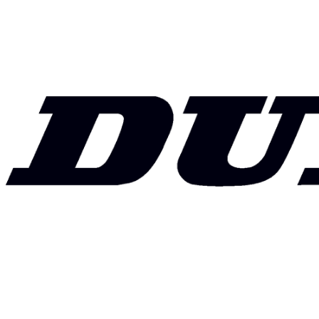
N 2 [97] Y XL