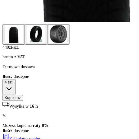
449
zł/szt.