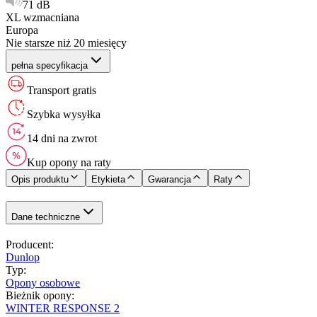
71 dB
XL wzmacniana
Europa
Nie starsze niż 20 miesięcy
pełna specyfikacja
Transport gratis
Szybka wysyłka
14 dni na zwrot
Kup opony na raty
Opis produktu
Etykieta
Gwarancja
Raty
Dane techniczne
Producent
:
Dunlop
Typ
:
Opony osobowe
Bieżnik opony
:
WINTER RESPONSE 2