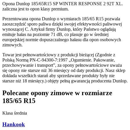
Opona Dunlop 185/65R15 SP WINTER RESPONSE 2 92T XL.
zaliczna jest to opon klasy premium.
Prezentowana opona Dunlop o wymiarach 185/65 R15 pozwala
zaoszczędzić sporo paliwa dzięki swojej efektywności paliwowej
wynoszącej C. Artykuł firmy Dunlop, który Państwo oglądają
emituje hałas na poziomie 71 dB, co plasuje go w średniej
europejskiej normie dopuszczalnego hałasu dla opon osobowych
zimowych.
Towar jest pełnowartościowy z produkcji bieżącej (Zgodnie z
Polską Normą PN-C-94300-7:1997 „Ogumienie. Pakowanie,
przechowywanie i transport”, za opony pełnowartościowe uważa
się opony nie starsze niż 36 miesięcy od daty produkcji. Nasz sklep
dokłada wszelkich starań aby sprzedawane produkty były nie
starsze niż 18 miesięcy.) objęty pełną gwarancją producenta Dunlop.
Polecane opony zimowe w rozmiarze
185/65 R15
Klasa średnia
Hankook