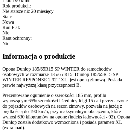
T do 190 km/h
Rok produkcji
:
Nie starsze niż 20 miesięcy
Stan
:
Nowa
Run Flat
:
Nie
Rant ochronny
:
Nie
Informacja o produkcie
Opona Dunlop 185/65R15 SP WINTER do samochodów
osobowych w rozmiarze 185/65 R15. Dunlop 185/65R15 SP
WINTER RESPONSE 2 92T XL. jest oponą zimową. Posiada
prawie najwyższą klasę przyczepnosci B.
Prezentowane ogumienie o szerokości 185 mm, profilu
wynoszącym 65% szerokości i średnicy felgi 15 cali przeznaczone
do pojazdów osobowych na sezon zimowy, pozwala na jazdę z
prędkością do 190 km/h, przy maksymalnym obciążeniu, które
wynosi 630 kilogramów na oponę (indeks ładowności - 92). Opona
Dunlop została dodatkowo wzmocniona i posiada parametr XL
(extra load).