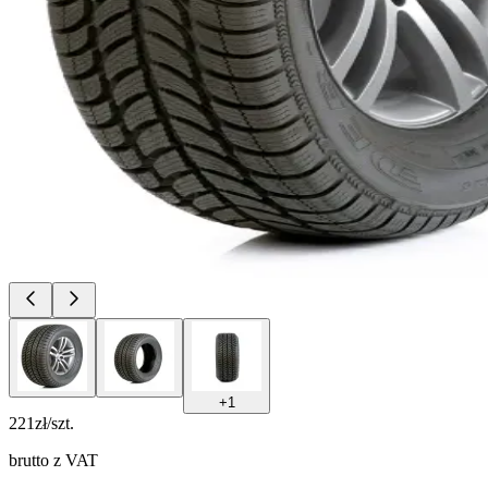
+
1
221
zł/szt.
brutto z VAT