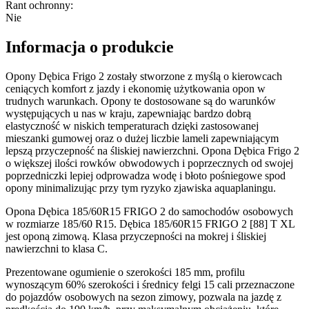
Rant ochronny
:
Nie
Informacja o produkcie
Opony Dębica Frigo 2 zostały stworzone z myślą o kierowcach
ceniących komfort z jazdy i ekonomię użytkowania opon w
trudnych warunkach. Opony te dostosowane są do warunków
występujących u nas w kraju, zapewniając bardzo dobrą
elastyczność w niskich temperaturach dzięki zastosowanej
mieszanki gumowej oraz o dużej liczbie lameli zapewniającym
lepszą przyczepność na śliskiej nawierzchni. Opona Dębica Frigo 2
o większej ilości rowków obwodowych i poprzecznych od swojej
poprzedniczki lepiej odprowadza wodę i błoto pośniegowe spod
opony minimalizując przy tym ryzyko zjawiska aquaplaningu.
Opona Dębica 185/60R15 FRIGO 2 do samochodów osobowych
w rozmiarze 185/60 R15. Dębica 185/60R15 FRIGO 2 [88] T XL
jest oponą zimową. Klasa przyczepności na mokrej i śliskiej
nawierzchni to klasa C.
Prezentowane ogumienie o szerokości 185 mm, profilu
wynoszącym 60% szerokości i średnicy felgi 15 cali przeznaczone
do pojazdów osobowych na sezon zimowy, pozwala na jazdę z