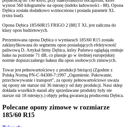
prędkością do 190 km/h, przy maksymalnym obciążeniu, które
wynosi 560 kilogramów na oponę (indeks ładowności - 88). Opona
Dębica została dodatkowo wzmocniona i posiada parametr XL
(extra load).
Opona Dębica 185/60R15 FRIGO 2 [88] T XL jest zaliczna do
klasy opon budżetowych.
Prezentowana opona Dębica o wymiarach 185/60 R15 została
zaklasyfikowana do segmentu opon posiadających efektywność
paliwową D. Artykuł firmy Dębica, który Państwo oglądają emituje
hałas na poziomie 71 dB, co plasuje go w średniej europejskiej
normie dopuszczalnego hałasu dla opon osobowych zimowych.
Towar jest pełnowartościowy z produkcji bieżącej (Zgodnie z
Polską Normą PN-C-94300-7:1997 „Ogumienie. Pakowanie,
przechowywanie i transport”, za opony pełnowartościowe uważa
się opony nie starsze niż 36 miesięcy od daty produkcji. Nasz sklep
dokłada wszelkich starań aby sprzedawane produkty były nie
starsze niż 18 miesięcy.) objęty pełną gwarancją producenta Dębica.
Polecane opony zimowe w rozmiarze
185/60 R15