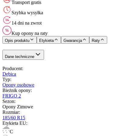
Transport gratis
Szybka wysyłka
14 dni na zwrot
Kup opony na raty
Opis produktu
Etykieta
Gwarancja
Raty
Dane techniczne
Producent
:
Dębica
Typ
:
Opony osobowe
Bieżnik opony
:
FRIGO 2
Sezon
:
Opony Zimowe
Rozmiar
:
185/60 R15
Etykieta EU
:
C