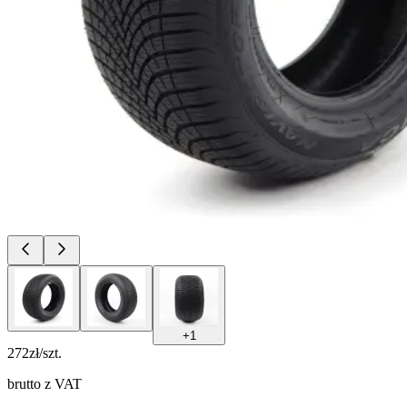
+
1
272
zł/szt.
brutto z VAT