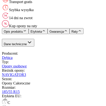
Transport gratis
Szybka wysyłka
14 dni na zwrot
Kup opony na raty
Opis produktu
Etykieta
Gwarancja
Raty
Dane techniczne
Producent
:
Dębica
Typ
:
Opony osobowe
Bieżnik opony
:
NAVIGATOR3
Sezon
:
Opony Całoroczne
Rozmiar
:
185/55 R15
Etykieta EU
:
C