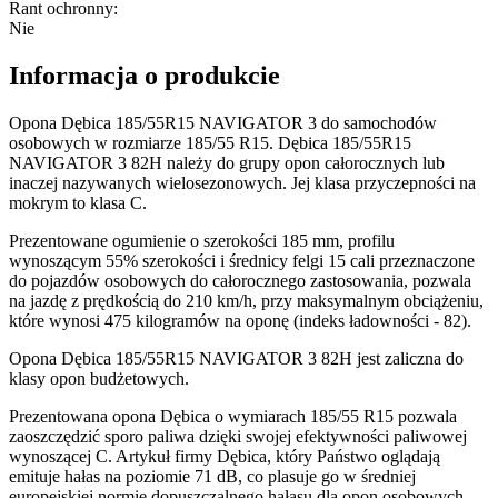
Rant ochronny
:
Nie
Informacja o produkcie
Opona Dębica 185/55R15 NAVIGATOR 3 do samochodów
osobowych w rozmiarze 185/55 R15. Dębica 185/55R15
NAVIGATOR 3 82H należy do grupy opon całorocznych lub
inaczej nazywanych wielosezonowych. Jej klasa przyczepności na
mokrym to klasa C.
Prezentowane ogumienie o szerokości 185 mm, profilu
wynoszącym 55% szerokości i średnicy felgi 15 cali przeznaczone
do pojazdów osobowych do całorocznego zastosowania, pozwala
na jazdę z prędkością do 210 km/h, przy maksymalnym obciążeniu,
które wynosi 475 kilogramów na oponę (indeks ładowności - 82).
Opona Dębica 185/55R15 NAVIGATOR 3 82H jest zaliczna do
klasy opon budżetowych.
Prezentowana opona Dębica o wymiarach 185/55 R15 pozwala
zaoszczędzić sporo paliwa dzięki swojej efektywności paliwowej
wynoszącej C. Artykuł firmy Dębica, który Państwo oglądają
emituje hałas na poziomie 71 dB, co plasuje go w średniej
europejskiej normie dopuszczalnego hałasu dla opon osobowych .