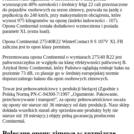
wynoszącym 40% szerokości i średnicy felgi 22 cali przeznaczone
do pojazdów osobowych na sezon zimowy, pozwala na jazdę z
prędkością do 240 km/h, przy maksymalnym obciążeniu, które
wynosi 975 kilogramów na oponę (indeks ładowności - 107).
Opona Continental została dodatkowo wzmocniona i posiada
parametr XL (extra load).
Opona Continental 275/40R22 WinterContact 8 S 107V XL FR
zaliczna jest to opon klasy premium.
Prezentowana opona Continental o wymiarach 275/40 R22 jest
paliwooszczędna ze względu na klasę efektywności paliwowej B.
Artykuł firmy Continental, który Państwo oglądają emituje hałas na
poziomie 73 dB, co plasuje go w średniej europejskiej normie
dopuszczalnego hałasu dla opon osobowych zimowych.
Towar jest pełnowartościowy z produkcji bieżącej (Zgodnie z
Polską Normą PN-C-94300-7:1997 „Ogumienie. Pakowanie,
przechowywanie i transport”, za opony pełnowartościowe uważa
się opony nie starsze niż 36 miesięcy od daty produkcji. Nasz sklep
dokłada wszelkich starań aby sprzedawane produkty były nie
starsze niż 18 miesięcy.) objęty pełną gwarancją producenta
Continental.
Polecane opony zimowe w rozmiarze