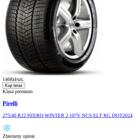
1468
zł/szt.
Kup teraz
Klasa premium
Pirelli
275/40 R22 PZERO WINTER 2 107V NCS ELT RG DOT2024
Zbieramy opinie