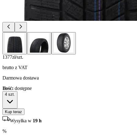
1377
zł/szt.
brutto z VAT
Darmowa dostawa
Ilość:
dostępne
4
szt.
Kup teraz
Wysyłka w
19 h
%