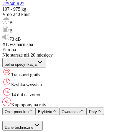
275/40 R22
107 - 975 kg
V do 240 km/h
B
B
73 dB
XL wzmacniana
Europa
Nie starsze niż 20 miesięcy
pełna specyfikacja
Transport gratis
Szybka wysyłka
14 dni na zwrot
Kup opony na raty
Opis produktu
Etykieta
Gwarancja
Raty
Dane techniczne