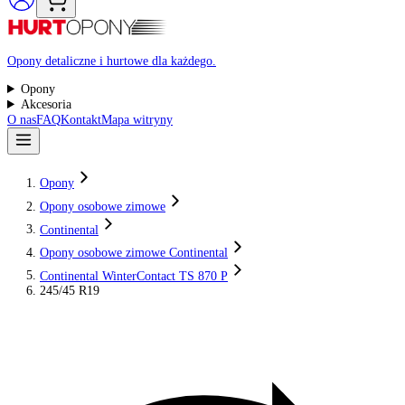
Raty 0%
Opony detaliczne i hurtowe dla każdego.
Opony
Akcesoria
O nas
FAQ
Kontakt
Mapa witryny
Opony
Opony osobowe zimowe
Continental
Opony osobowe zimowe Continental
Continental WinterContact TS 870 P
245/45 R19