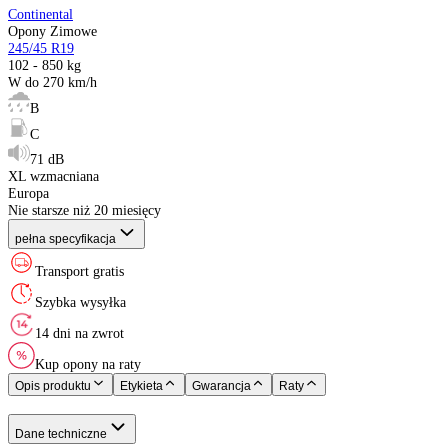
Producent
:
Sezon
:
Rozmiar
:
Indeks ładowności
:
Indeks prędkości
:
Etykieta EU
:
XL (Extra Load)
:
Kraj pochodzenia
:
Rok produkcji
:
Continental
Opony Zimowe
245/45 R19
102 - 850 kg
W do 270 km/h