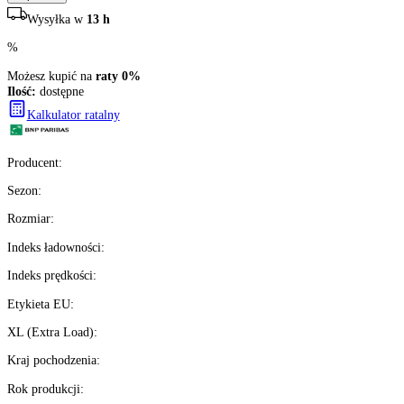
+
1
1038
zł/szt.
brutto z VAT
Darmowa dostawa
Ilość:
dostępne
4
szt.
Kup teraz
Wysyłka w
13 h
%
Możesz kupić na
raty 0%
Ilość:
dostępne
Kalkulator ratalny