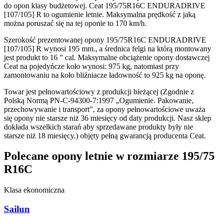
do opon klasy budżetowej. Ceat 195/75R16C ENDURADRIVE
[107/105] R to ogumienie letnie. Maksymalna prędkość z jaką
można poruszać się na tej oponie to 170 km/h.
Szerokość prezentowanej opony 195/75R16C ENDURADRIVE
[107/105] R wynosi 195 mm., a średnica felgi na którą montowany
jest produkt to 16 " cal. Maksymalne obciążenie opony dostawczej
Ceat na pojedyńcze koło wynosi: 975 kg, natomiast przy
zamontowaniu na koło bliźniacze ładowność to 925 kg na oponę.
Towar jest pełnowartościowy z produkcji bieżącej (Zgodnie z
Polską Normą PN-C-94300-7:1997 „Ogumienie. Pakowanie,
przechowywanie i transport”, za opony pełnowartościowe uważa
się opony nie starsze niż 36 miesięcy od daty produkcji. Nasz sklep
dokłada wszelkich starań aby sprzedawane produkty były nie
starsze niż 18 miesięcy.) objęty pełną gwarancją producenta Ceat.
Polecane opony letnie w rozmiarze 195/75
R16C
Klasa ekonomiczna
Sailun