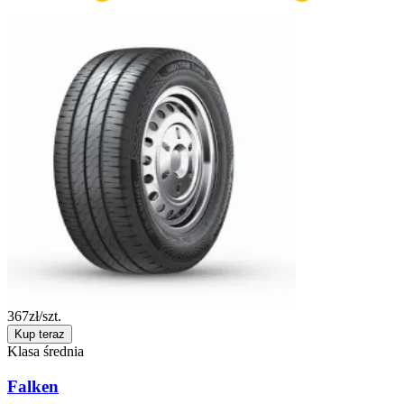
367
zł/szt.
Kup teraz
Klasa średnia
Falken