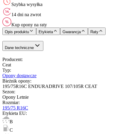
Szybka wysyłka
14 dni na zwrot
Kup opony na raty
Opis produktu
Etykieta
Gwarancja
Raty
Dane techniczne
Producent
:
Ceat
Typ
:
Opony dostawcze
Bieżnik opony
:
195/75R16C ENDURADRIVE 107/105R CEAT
Sezon
:
Opony Letnie
Rozmiar
:
195/75 R16C
Etykieta EU
:
B
C