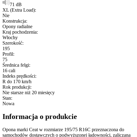
71 dB
XL (Extra Load)
:
Nie
Konstrukcja
:
Opony radialne
Kraj pochodzenia
:
Włochy
Szerokość
:
195
Profil
:
75
Średnica felgi
:
16 cali
Indeks prędkości
:
R do 170 km/h
Rok produkcji
:
Nie starsze niż 20 miesięcy
Stan
:
Nowa
Informacja o produkcie
Opona marki Ceat w rozmiarze 195/75 R16C przeznaczona do
samochodów dostawczych o podwyższonej ładowności, zaliczana