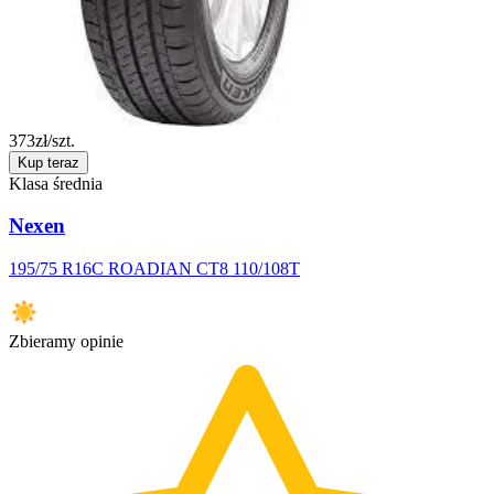
373
zł/szt.
Kup teraz
Klasa średnia
Nexen
195/75 R16C ROADIAN CT8 110/108T
Zbieramy opinie