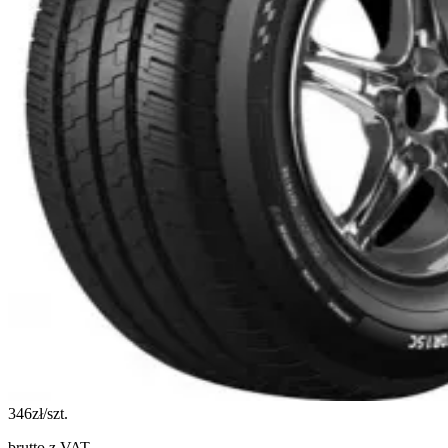
346
zł/szt.
brutto z VAT