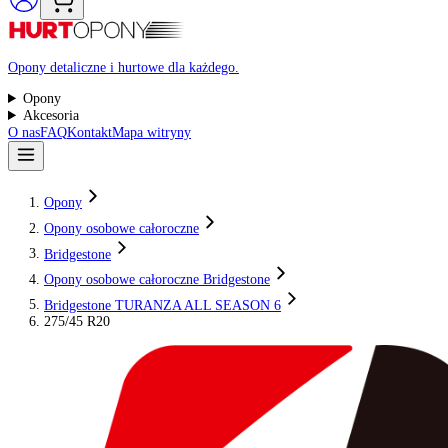
Raty 0%
Opony detaliczne i hurtowe dla każdego.
Opony
Akcesoria
O nas
FAQ
Kontakt
Mapa witryny
Opony
Opony osobowe całoroczne
Bridgestone
Opony osobowe całoroczne Bridgestone
Bridgestone TURANZA ALL SEASON 6
275/45 R20