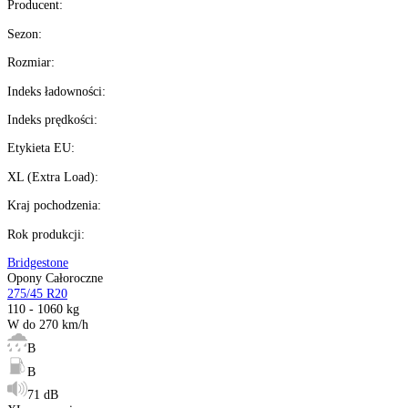
Ilość:
dostępne
4
szt.
Kup teraz
Wysyłka w
14 h
%
Możesz kupić na
raty 0%
Ilość:
dostępne
Kalkulator ratalny
Producent
:
Sezon
:
Rozmiar
:
Indeks ładowności
:
Indeks prędkości
: