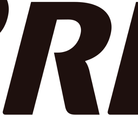
a All Season 6 XL MFS Enliten 