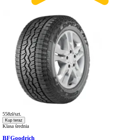
558
zł/szt.
Kup teraz
Klasa średnia
BFGoodrich