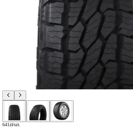
641
zł/szt.