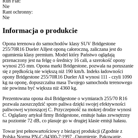
Run Flat
:
Nie
Rant ochronny
:
Nie
Informacja o produkcie
Opona terenowa do samochodów klasy SUV Bridgestone
255/70R16 Dueler Alljest oponą całoroczną, zaliczana jest do
ogumienia klasy premium. Model który Państwo oglądają
przenaczony jest na felgę o średnicy 16 cali, a szerokość opony
wynosi 255 mm. Opona marki Bridgestone, pozwala na poruszanie
się z prędkością nie większą niż 190 km/h. Indeks ładowności
opony Bridgestone 255/70R16 Dueler All wynosi 111 - czyli 1090
kg na oponę, dopuszczalna masa Twojego samochodu terenowego
nie powinna być większa niż 4360 kg.
Prezentowana opona 4x4 Bridgestone o wymiarach 255/70 R16
pozwala zaoszczędzić sporo paliwa dzięki swojej efektywności
paliwowej wynoszącej C. Przyczepność na mokrej drodze wynosi
C. Oglądany artykuł firmy Bridgestone, emituje hałas zewnętrzny
na poziomie 72 dB, co plasuje go w drugiej klasie emisji hałasu.
Towar jest pełnowartościowy z bieżącej produkcji (Zgodnie z
Polską Normą PN-C-94300-7:1997 „Ogumienie. Pakowanie,