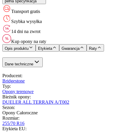
pełna specyfikacja
Transport gratis
Szybka wysyłka
14 dni na zwrot
Kup opony na raty
Opis produktu
Etykieta
Gwarancja
Raty
Dane techniczne
Producent
:
Bridgestone
Typ
:
Opony terenowe
Bieżnik opony
:
DUELER ALL TERRAIN A/T002
Sezon
:
Opony Całoroczne
Rozmiar
:
255/70 R16
Etykieta EU
: