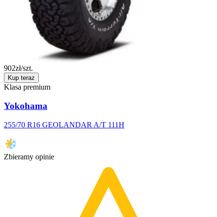
902
zł/szt.
Kup teraz
Klasa premium
Yokohama
255/70 R16 GEOLANDAR A/T 111H
Zbieramy opinie