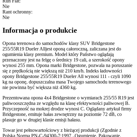
Run Flat
:
Nie
Rant ochronny
:
Nie
Informacja o produkcie
Opona terenowa do samochodów klasy SUV Bridgestone
255/55R19 Dueler Alljest oponą całoroczną, zaliczana jest do
ogumienia klasy premium. Model który Państwo oglądają
przenaczony jest na felgę o średnicy 19 cali, a szerokość opony
wynosi 255 mm. Opona marki Bridgestone, pozwala na poruszanie
się z prędkością nie większą niż 210 km/h. Indeks ładowności
opony Bridgestone 255/55R19 Dueler All wynosi 111 - czyli 1090
kg na oponę, dopuszczalna masa Twojego samochodu terenowego
nie powinna być większa niż 4360 kg.
Prezentowana opona 4x4 Bridgestone o wymiarach 255/55 R19 jest
paliwooszczędna ze względu na klasę efektywności paliwowej B.
Przyczepność na mokrej drodze wynosi C. Oglądany artykuł firmy
Bridgestone, emituje hałas zewnętrzny na poziomie 72 dB, co
plasuje go w drugiej klasie emisji hałasu.
Towar jest pełnowartościowy z bieżącej produkcji (Zgodnie z
Polską Normą PN-C-94300-7:1997 „Ogumienie. Pakowanie,