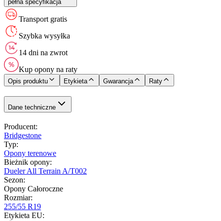
pełna specyfikacja
Transport gratis
Szybka wysyłka
14 dni na zwrot
Kup opony na raty
Opis produktu
Etykieta
Gwarancja
Raty
Dane techniczne
Producent
:
Bridgestone
Typ
:
Opony terenowe
Bieżnik opony
:
Dueler All Terrain A/T002
Sezon
:
Opony Całoroczne
Rozmiar
:
255/55 R19
Etykieta EU
: