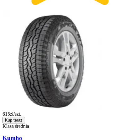
615
zł/szt.
Kup teraz
Klasa średnia
Kumho