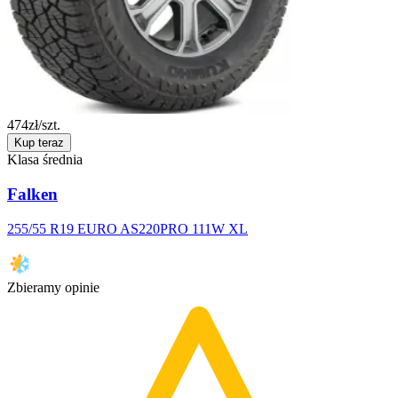
474
zł/szt.
Kup teraz
Klasa średnia
Falken
255/55 R19 EURO AS220PRO 111W XL
Zbieramy opinie