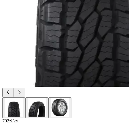
792
zł/szt.