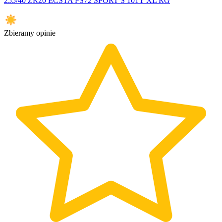
255/40 ZR20 ECSTA PS72 SPORT S 101Y XL RG
Zbieramy opinie