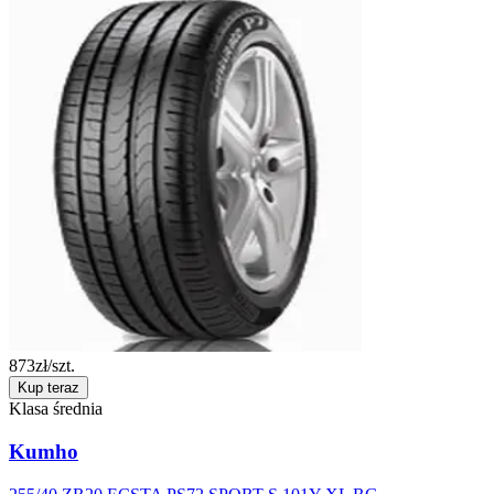
873
zł/szt.
Kup teraz
Klasa średnia
Kumho