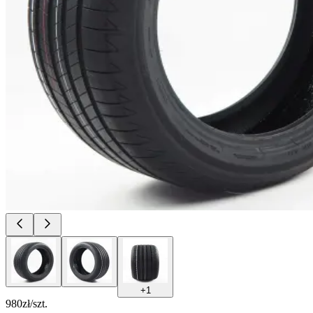
+
1
980
zł/szt.