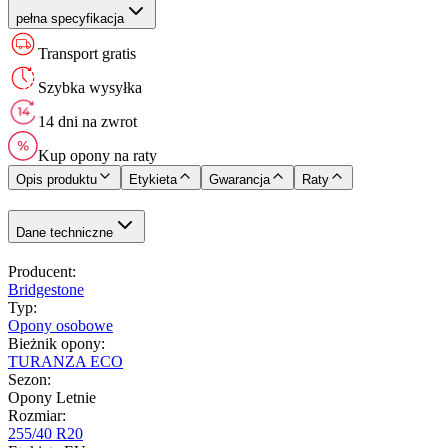
pełna specyfikacja
Transport gratis
Szybka wysyłka
14 dni na zwrot
Kup opony na raty
Opis produktu
Etykieta
Gwarancja
Raty
Dane techniczne
Producent
:
Bridgestone
Typ
:
Opony osobowe
Bieżnik opony
:
TURANZA ECO
Sezon
:
Opony Letnie
Rozmiar
:
255/40 R20