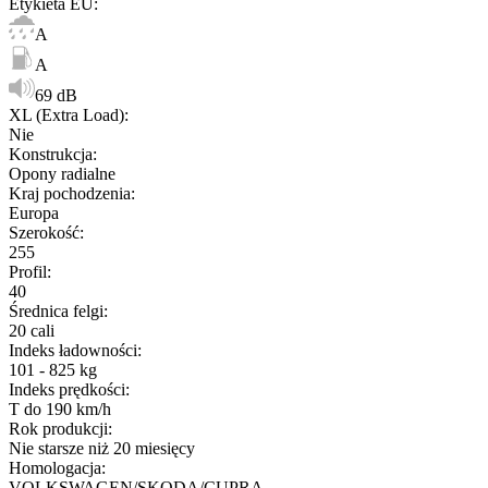
Etykieta EU
:
A
A
69 dB
XL (Extra Load)
:
Nie
Konstrukcja
:
Opony radialne
Kraj pochodzenia
:
Europa
Szerokość
:
255
Profil
:
40
Średnica felgi
:
20 cali
Indeks ładowności
:
101 - 825 kg
Indeks prędkości
:
T do 190 km/h
Rok produkcji
:
Nie starsze niż 20 miesięcy
Homologacja
:
VOLKSWAGEN/SKODA/CUPRA