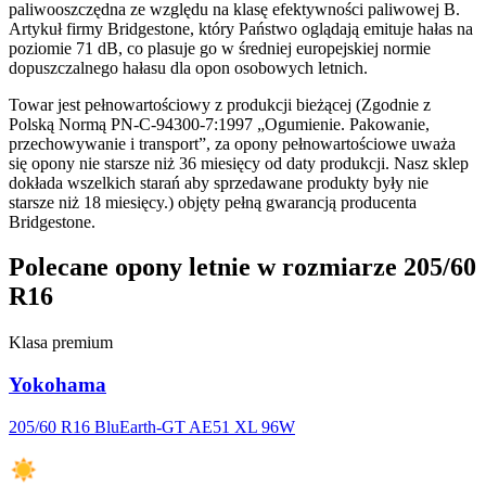
paliwooszczędna ze względu na klasę efektywności paliwowej B.
Artykuł firmy Bridgestone, który Państwo oglądają emituje hałas na
poziomie 71 dB, co plasuje go w średniej europejskiej normie
dopuszczalnego hałasu dla opon osobowych letnich.
Towar jest pełnowartościowy z produkcji bieżącej (Zgodnie z
Polską Normą PN-C-94300-7:1997 „Ogumienie. Pakowanie,
przechowywanie i transport”, za opony pełnowartościowe uważa
się opony nie starsze niż 36 miesięcy od daty produkcji. Nasz sklep
dokłada wszelkich starań aby sprzedawane produkty były nie
starsze niż 18 miesięcy.) objęty pełną gwarancją producenta
Bridgestone.
Polecane opony letnie w rozmiarze 205/60
R16
Klasa premium
Yokohama
205/60 R16 BluEarth-GT AE51 XL 96W