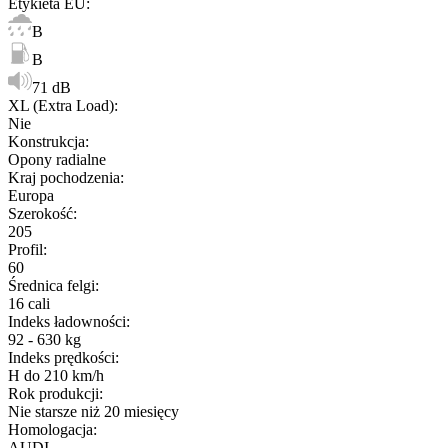
Etykieta EU
:
B
B
71 dB
XL (Extra Load)
:
Nie
Konstrukcja
:
Opony radialne
Kraj pochodzenia
:
Europa
Szerokość
:
205
Profil
:
60
Średnica felgi
:
16 cali
Indeks ładowności
:
92 - 630 kg
Indeks prędkości
:
H do 210 km/h
Rok produkcji
:
Nie starsze niż 20 miesięcy
Homologacja
:
AUDI