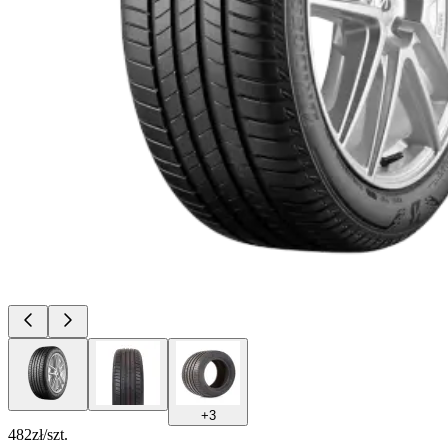
+
3
482
zł/szt.