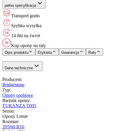
pełna specyfikacja
Transport gratis
Szybka wysyłka
14 dni na zwrot
Kup opony na raty
Opis produktu
Etykieta
Gwarancja
Raty
Dane techniczne
Producent
:
Bridgestone
Typ
:
Opony osobowe
Bieżnik opony
:
TURANZA T005
Sezon
:
Opony Letnie
Rozmiar
:
205/60 R16