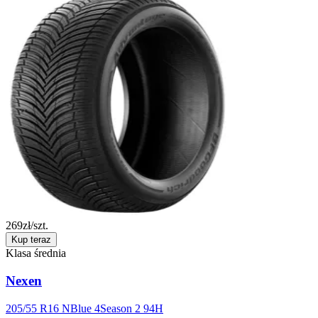
269
zł/szt.
Kup teraz
Klasa średnia
Nexen
205/55 R16 NBlue 4Season 2 94H