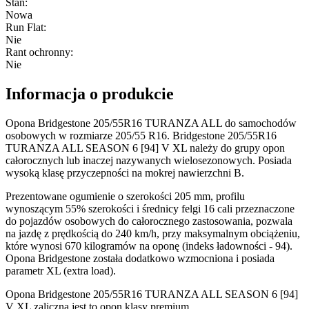
Stan
:
Nowa
Run Flat
:
Nie
Rant ochronny
:
Nie
Informacja o produkcie
Opona Bridgestone 205/55R16 TURANZA ALL do samochodów
osobowych w rozmiarze 205/55 R16. Bridgestone 205/55R16
TURANZA ALL SEASON 6 [94] V XL należy do grupy opon
całorocznych lub inaczej nazywanych wielosezonowych. Posiada
wysoką klasę przyczepności na mokrej nawierzchni B.
Prezentowane ogumienie o szerokości 205 mm, profilu
wynoszącym 55% szerokości i średnicy felgi 16 cali przeznaczone
do pojazdów osobowych do całorocznego zastosowania, pozwala
na jazdę z prędkością do 240 km/h, przy maksymalnym obciążeniu,
które wynosi 670 kilogramów na oponę (indeks ładowności - 94).
Opona Bridgestone została dodatkowo wzmocniona i posiada
parametr XL (extra load).
Opona Bridgestone 205/55R16 TURANZA ALL SEASON 6 [94]
V XL zaliczna jest to opon klasy premium.