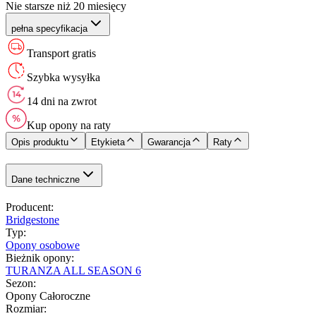
Nie starsze niż 20 miesięcy
pełna specyfikacja
Transport gratis
Szybka wysyłka
14 dni na zwrot
Kup opony na raty
Opis produktu
Etykieta
Gwarancja
Raty
Dane techniczne
Producent
:
Bridgestone
Typ
:
Opony osobowe
Bieżnik opony
:
TURANZA ALL SEASON 6
Sezon
:
Opony Całoroczne
Rozmiar
: