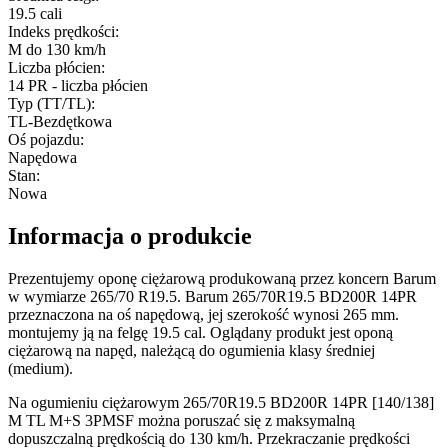
19.5 cali
Indeks prędkości
:
M do 130 km/h
Liczba płócien
:
14 PR - liczba płócien
Typ (TT/TL)
:
TL-Bezdętkowa
Oś pojazdu
:
Napędowa
Stan
:
Nowa
Informacja o produkcie
Prezentujemy oponę ciężarową produkowaną przez koncern Barum
w wymiarze 265/70 R19.5. Barum 265/70R19.5 BD200R 14PR
przeznaczona na oś napędową, jej szerokość wynosi 265 mm.
montujemy ją na felgę 19.5 cal. Oglądany produkt jest oponą
ciężarową na napęd, należącą do ogumienia klasy średniej
(medium).
Na ogumieniu ciężarowym 265/70R19.5 BD200R 14PR [140/138]
M TL M+S 3PMSF można poruszać się z maksymalną
dopuszczalną prędkością do 130 km/h. Przekraczanie prędkości