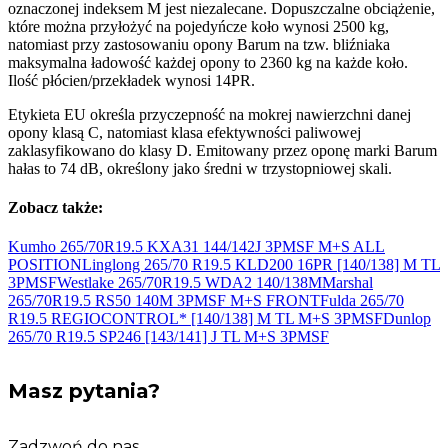
oznaczonej indeksem M jest niezalecane. Dopuszczalne obciążenie,
które można przyłożyć na pojedyńcze koło wynosi 2500 kg,
natomiast przy zastosowaniu opony Barum na tzw. bliźniaka
maksymalna ładowość każdej opony to 2360 kg na każde koło.
Ilość płócien/przekładek wynosi 14PR.
Etykieta EU określa przyczepność na mokrej nawierzchni danej
opony klasą C, natomiast klasa efektywności paliwowej
zaklasyfikowano do klasy D. Emitowany przez oponę marki Barum
hałas to 74 dB, określony jako średni w trzystopniowej skali.
Zobacz także:
Kumho 265/70R19.5 KXA31 144/142J 3PMSF M+S
ALL
POSITION
Linglong 265/70 R19.5 KLD200 16PR [140/138] M TL
3PMSF
Westlake 265/70R19.5 WDA2
140/138M
Marshal
265/70R19.5 RS50 140M 3PMSF
M+S FRONT
Fulda 265/70
R19.5 REGIOCONTROL* [140/138] M TL M+S
3PMSF
Dunlop
265/70 R19.5 SP246 [143/141] J TL M+S
3PMSF
Masz pytania?
Zadzwoń do nas