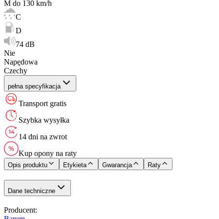
M do 130 km/h
C
D
74 dB
Nie
Napędowa
Czechy
pełna specyfikacja
Transport gratis
Szybka wysyłka
14 dni na zwrot
Kup opony na raty
Opis produktu
Etykieta
Gwarancja
Raty
Dane techniczne
Producent
:
Barum