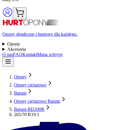
Opony detaliczne i hurtowe dla każdego.
Opony
Akcesoria
O nas
FAQ
Kontakt
Mapa witryny
Opony
Opony ciężarowe
Barum
Opony ciężarowe Barum
Barum BD200R
265/70 R19.5