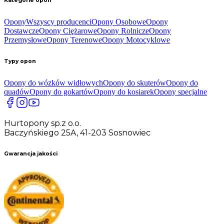
Kategorie opon
Opony
Wszyscy producenci
Opony Osobowe
Opony
Dostawcze
Opony Ciężarowe
Opony Rolnicze
Opony
Przemysłowe
Opony Terenowe
Opony Motocyklowe
Typy opon
Opony do wózków widłowych
Opony do skuterów
Opony do
quadów
Opony do gokartów
Opony do kosiarek
Opony specjalne
Hurtopony sp.z o.o.
Baczyńskiego 25A, 41-203 Sosnowiec
Gwarancja jakości