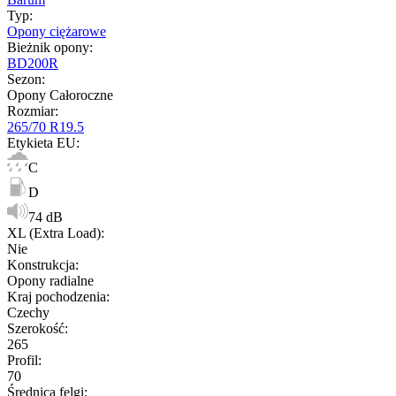
Typ
:
Opony ciężarowe
Bieżnik opony
:
BD200R
Sezon
:
Opony Całoroczne
Rozmiar
:
265/70 R19.5
Etykieta EU
:
C
D
74 dB
XL (Extra Load)
:
Nie
Konstrukcja
:
Opony radialne
Kraj pochodzenia
:
Czechy
Szerokość
:
265
Profil
:
70
Średnica felgi
: