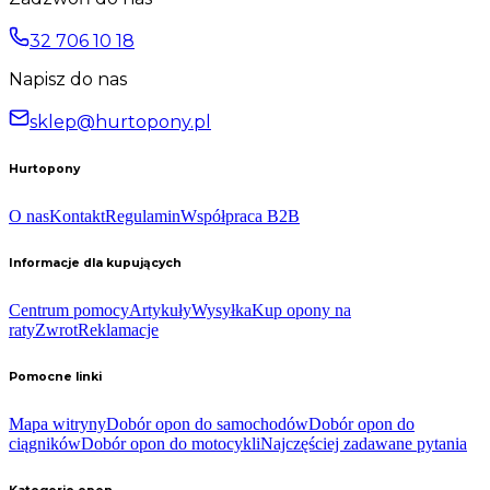
32 706 10 18
Napisz do nas
sklep@hurtopony.pl
Hurtopony
O nas
Kontakt
Regulamin
Współpraca B2B
Informacje dla kupujących
Centrum pomocy
Artykuły
Wysyłka
Kup opony na
raty
Zwrot
Reklamacje
Pomocne linki
Mapa witryny
Dobór opon do samochodów
Dobór opon do
ciągników
Dobór opon do motocykli
Najczęściej zadawane pytania