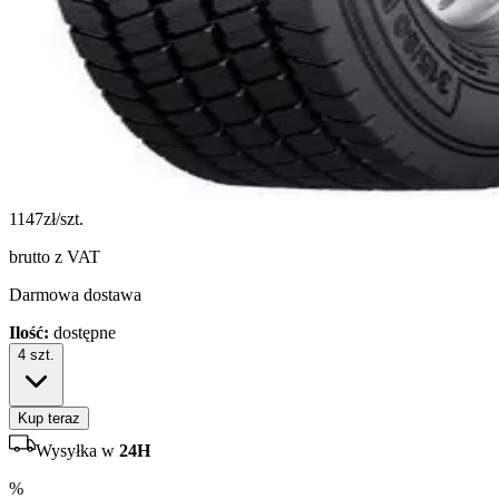
1147
zł/szt.
brutto z VAT
Darmowa dostawa
Ilość:
dostępne
4
szt.
Kup teraz
Wysyłka w
24H
%