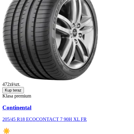
472
zł/szt.
Kup teraz
Klasa premium
Continental
205/45 R18 ECOCONTACT 7 90H XL FR