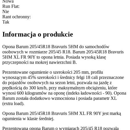
Nowa
Run Flat
:
Nie
Rant ochronny
:
Tak
Informacja o produkcie
Opona Barum 205/45R18 Bravuris 5HM do samochodów
osobowych w rozmiarze 205/45 R18. Barum 205/45R18 Bravuris
5HM XL FR 90Y to opona letnia. Posiada wysoką klasę
przyczepności na mokrej nawierzchni B.
Prezentowane ogumienie o szerokości 205 mm, profilu
wynoszącym 45% szerokości i średnicy felgi 18 cali przeznaczone
do pojazdów osobowych na sezon letni, pozwala na jazdę z
prędkością do 300 km/h, przy maksymalnym obciążeniu, które
wynosi 600 kilogramów na oponę (indeks ładowności - 90). Opona
Barum została dodatkowo wzmocniona i posiada parametr XL
(extra load).
Opona Barum 205/45R18 Bravuris 5HM XL FR 90Y jest marką
ogumienia w klasie średniej.
Prezentowana opona Barum o wymiarach 205/45 R18 pozwala