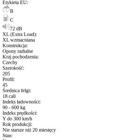
Etykieta EU
:
B
C
72 dB
XL (Extra Load)
:
XL wzmacniana
Konstrukcja
:
Opony radialne
Kraj pochodzenia
:
Czechy
Szerokość
:
205
Profil
:
45
Średnica felgi
:
18 cali
Indeks ładowności
:
90 - 600 kg
Indeks prędkości
:
Y do 300 km/h
Rok produkcji
:
Nie starsze niż 20 miesięcy
Stan
: