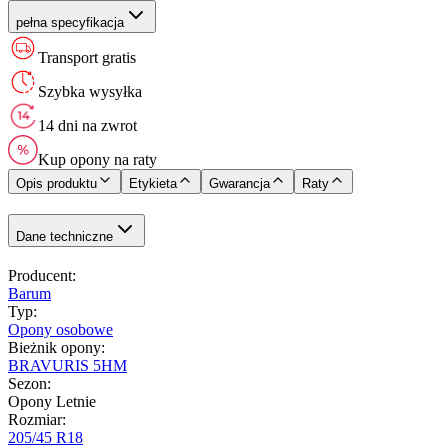
pełna specyfikacja
Transport gratis
Szybka wysyłka
14 dni na zwrot
Kup opony na raty
Opis produktu
Etykieta
Gwarancja
Raty
Dane techniczne
Producent
:
Barum
Typ
:
Opony osobowe
Bieżnik opony
:
BRAVURIS 5HM
Sezon
:
Opony Letnie
Rozmiar
:
205/45 R18