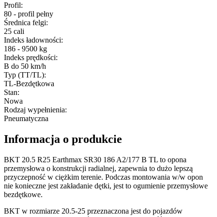
Profil
:
80 - profil pełny
Średnica felgi
:
25 cali
Indeks ładowności
:
186 - 9500 kg
Indeks prędkości
:
B do 50 km/h
Typ (TT/TL)
:
TL-Bezdętkowa
Stan
:
Nowa
Rodzaj wypełnienia
:
Pneumatyczna
Informacja o produkcie
BKT 20.5 R25 Earthmax SR30 186 A2/177 B TL to opona
przemysłowa o konstrukcji radialnej, zapewnia to dużo lepszą
przyczepność w ciężkim terenie. Podczas montowania w/w opon
nie konieczne jest zakładanie dętki, jest to ogumienie przemysłowe
bezdętkowe.
BKT w rozmiarze 20.5-25 przeznaczona jest do pojazdów