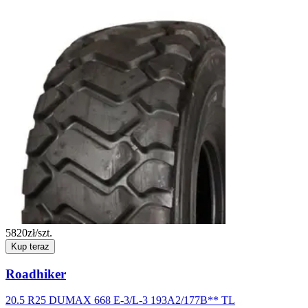
5820
zł/szt.
Kup teraz
Roadhiker
20.5 R25 DUMAX 668 E-3/L-3 193A2/177B** TL