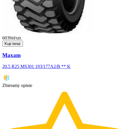
6039
zł/szt.
Kup teraz
Maxam
20.5 R25 MS301 193/177A2/B ** K
Zbieramy opinie