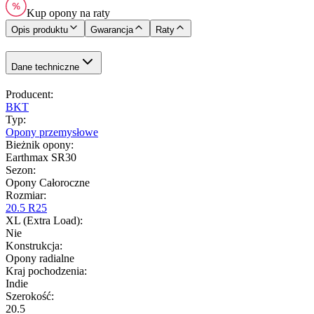
Kup opony na raty
Opis produktu
Gwarancja
Raty
Dane techniczne
Producent
:
BKT
Typ
:
Opony przemysłowe
Bieżnik opony
:
Earthmax SR30
Sezon
:
Opony Całoroczne
Rozmiar
:
20.5 R25
XL (Extra Load)
:
Nie
Konstrukcja
:
Opony radialne
Kraj pochodzenia
:
Indie
Szerokość
:
20.5