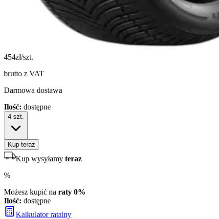
454
zł/szt.
brutto z VAT
Darmowa dostawa
Ilość:
dostępne
4
szt.
Kup teraz
Kup wysyłamy
teraz
%
Możesz kupić na
raty 0%
Ilość:
dostępne
Kalkulator ratalny