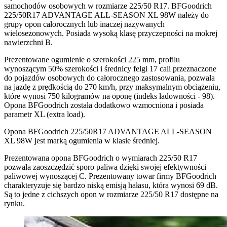
samochodów osobowych w rozmiarze 225/50 R17. BFGoodrich
225/50R17 ADVANTAGE ALL-SEASON XL 98W należy do
grupy opon całorocznych lub inaczej nazywanych
wielosezonowych. Posiada wysoką klasę przyczepności na mokrej
nawierzchni B.
Prezentowane ogumienie o szerokości 225 mm, profilu
wynoszącym 50% szerokości i średnicy felgi 17 cali przeznaczone
do pojazdów osobowych do całorocznego zastosowania, pozwala
na jazdę z prędkością do 270 km/h, przy maksymalnym obciążeniu,
które wynosi 750 kilogramów na oponę (indeks ładowności - 98).
Opona BFGoodrich została dodatkowo wzmocniona i posiada
parametr XL (extra load).
Opona BFGoodrich 225/50R17 ADVANTAGE ALL-SEASON
XL 98W jest marką ogumienia w klasie średniej.
Prezentowana opona BFGoodrich o wymiarach 225/50 R17
pozwala zaoszczędzić sporo paliwa dzięki swojej efektywności
paliwowej wynoszącej C. Prezentowany towar firmy BFGoodrich
charakteryzuje się bardzo niską emisją hałasu, która wynosi 69 dB.
Są to jedne z cichszych opon w rozmiarze 225/50 R17 dostępne na
rynku.