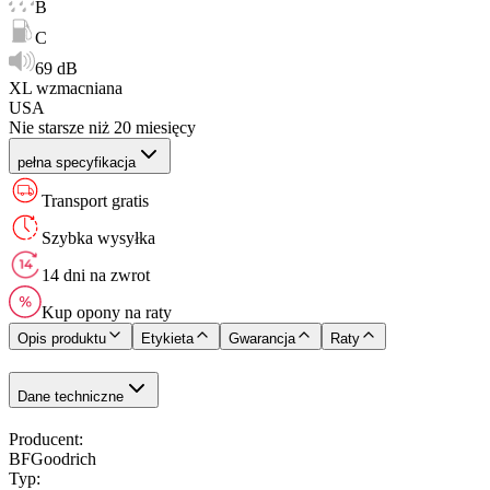
B
C
69 dB
XL wzmacniana
USA
Nie starsze niż 20 miesięcy
pełna specyfikacja
Transport gratis
Szybka wysyłka
14 dni na zwrot
Kup opony na raty
Opis produktu
Etykieta
Gwarancja
Raty
Dane techniczne
Producent
:
BFGoodrich
Typ
: