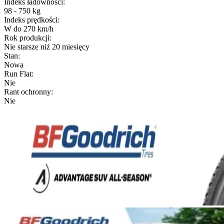
Indeks ładowności
:
98 - 750 kg
Indeks prędkości
:
W do 270 km/h
Rok produkcji
:
Nie starsze niż 20 miesięcy
Stan
:
Nowa
Run Flat
:
Nie
Rant ochronny
:
Nie