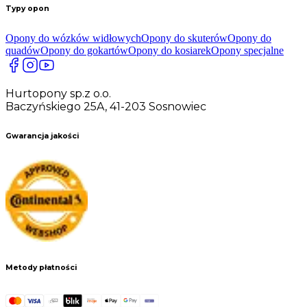
Typy opon
Opony do wózków widłowych
Opony do skuterów
Opony do
quadów
Opony do gokartów
Opony do kosiarek
Opony specjalne
Hurtopony sp.z o.o.
Baczyńskiego 25A, 41-203 Sosnowiec
Gwarancja jakości
Metody płatności