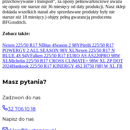
przechowywanie i transport”, za opony pełnowartościowe uważa
się opony nie starsze niż 36 miesięcy od daty produkcji. Nasz sklep
dokłada wszelkich starań aby sprzedawane produkty były nie
starsze niż 18 miesięcy.) objęty pełną gwarancją producenta
BFGoodrich.
Zobacz także:
Nexen 225/50 R17 NBlue 4Season 2
98Y
Pirelli 225/50 R17
POWERGY 2 ALL SEASON 98Y
XL
Nexen 225/50 R17 N
BLUE 4S
94V
Falken 225/50 R17 EURO AS AS220PRO 98W
XL
Michelin 225/50 R17 CROSS CLIMATE+ 98W XL ZP DOT
2024
Hankook 225/50 R17 KINERGY 4S2 H750 [98] W
XL FR
Masz pytania?
Zadzwoń do nas
32 706 10 18
Napisz do nas