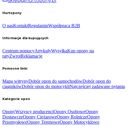
sklep@hurtopony.pl
Hurtopony
O nas
Kontakt
Regulamin
Współpraca B2B
Informacje dla kupujących
Centrum pomocy
Artykuły
Wysyłka
Kup opony na
raty
Zwrot
Reklamacje
Pomocne linki
Mapa witryny
Dobór opon do samochodów
Dobór opon do
ciągników
Dobór opon do motocykli
Najczęściej zadawane pytania
Kategorie opon
Opony
Wszyscy producenci
Opony Osobowe
Opony
Dostawcze
Opony Ciężarowe
Opony Rolnicze
Opony
Przemysłowe
Opony Terenowe
Opony Motocyklowe