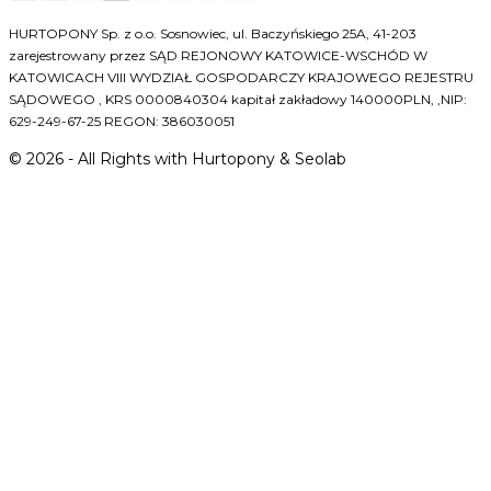
HURTOPONY Sp. z o.o. Sosnowiec, ul. Baczyńskiego 25A, 41-203
zarejestrowany przez SĄD REJONOWY KATOWICE-WSCHÓD W
KATOWICACH VIII WYDZIAŁ GOSPODARCZY KRAJOWEGO REJESTRU
SĄDOWEGO , KRS 0000840304 kapitał zakładowy 140000PLN, ,NIP:
629-249-67-25 REGON: 386030051
©
2026
- All Rights with Hurtopony & Seolab