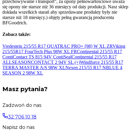
przechowywanie i transport”, za opony pełnowartościowe uważa
się opony nie starsze niż 36 miesięcy od daty produkcji. Nasz sklep
dokłada wszelkich starań aby sprzedawane produkty były nie
starsze niż 18 miesięcy.) objęty pełną gwarancją producenta
BFGoodrich.
Zobacz także:
Vredestein 215/55 R17 QUATRAC PRO+ [98] W
XL ZR
Viking
215/55R17 FourTech Plus 98W
XL FR
Continental 215/55 R17
ContiContact TS 815 94V
ContiSeal
Continental 215/55 R17
ALLSEASONCONTACT 2 94V SL
(+)
Windforce 215/55 R17
TERRA MASTER A/S 98W
XL
Nexen 215/55 R17 NBLUE 4
SEASON 2 98W
XL
Masz pytania?
Zadzwoń do nas
32 706 10 18
Napisz do nas