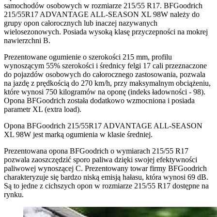
samochodów osobowych w rozmiarze 215/55 R17. BFGoodrich
215/55R17 ADVANTAGE ALL-SEASON XL 98W należy do
grupy opon całorocznych lub inaczej nazywanych
wielosezonowych. Posiada wysoką klasę przyczepności na mokrej
nawierzchni B.
Prezentowane ogumienie o szerokości 215 mm, profilu
wynoszącym 55% szerokości i średnicy felgi 17 cali przeznaczone
do pojazdów osobowych do całorocznego zastosowania, pozwala
na jazdę z prędkością do 270 km/h, przy maksymalnym obciążeniu,
które wynosi 750 kilogramów na oponę (indeks ładowności - 98).
Opona BFGoodrich została dodatkowo wzmocniona i posiada
parametr XL (extra load).
Opona BFGoodrich 215/55R17 ADVANTAGE ALL-SEASON
XL 98W jest marką ogumienia w klasie średniej.
Prezentowana opona BFGoodrich o wymiarach 215/55 R17
pozwala zaoszczędzić sporo paliwa dzięki swojej efektywności
paliwowej wynoszącej C. Prezentowany towar firmy BFGoodrich
charakteryzuje się bardzo niską emisją hałasu, która wynosi 69 dB.
Są to jedne z cichszych opon w rozmiarze 215/55 R17 dostępne na
rynku.