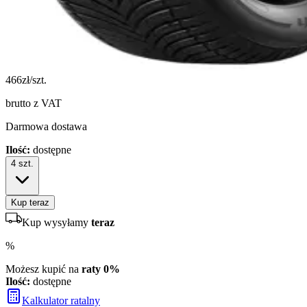
466
zł/szt.
brutto z VAT
Darmowa dostawa
Ilość:
dostępne
4
szt.
Kup teraz
Kup wysyłamy
teraz
%
Możesz kupić na
raty 0%
Ilość:
dostępne
Kalkulator ratalny