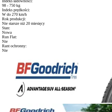
Indeks ładowności
:
98 - 750 kg
Indeks prędkości
:
W do 270 km/h
Rok produkcji
:
Nie starsze niż 20 miesięcy
Stan
:
Nowa
Run Flat
:
Nie
Rant ochronny
:
Nie