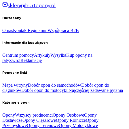
sklep@hurtopony.pl
Hurtopony
O nas
Kontakt
Regulamin
Współpraca B2B
Informacje dla kupujących
Centrum pomocy
Artykuły
Wysyłka
Kup opony na
raty
Zwrot
Reklamacje
Pomocne linki
Mapa witryny
Dobór opon do samochodów
Dobór opon do
ciągników
Dobór opon do motocykli
Najczęściej zadawane pytania
Kategorie opon
Opony
Wszyscy producenci
Opony Osobowe
Opony
Dostawcze
Opony Ciężarowe
Opony Rolnicze
Opony
Przemysłowe
Opony Terenowe
Opony Motocyklowe