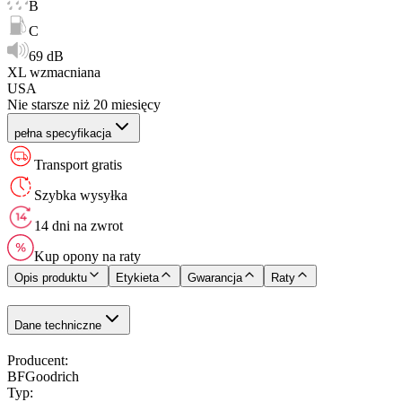
B
C
69 dB
XL wzmacniana
USA
Nie starsze niż 20 miesięcy
pełna specyfikacja
Transport gratis
Szybka wysyłka
14 dni na zwrot
Kup opony na raty
Opis produktu
Etykieta
Gwarancja
Raty
Dane techniczne
Producent
:
BFGoodrich
Typ
: