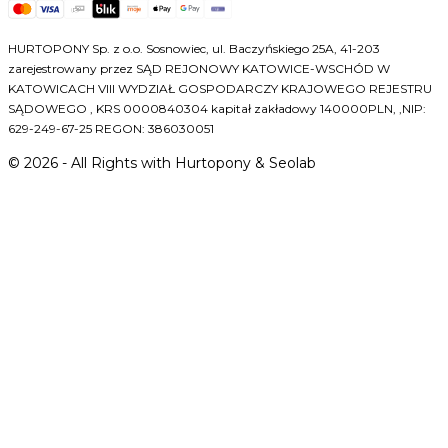
HURTOPONY Sp. z o.o. Sosnowiec, ul. Baczyńskiego 25A, 41-203
zarejestrowany przez SĄD REJONOWY KATOWICE-WSCHÓD W
KATOWICACH VIII WYDZIAŁ GOSPODARCZY KRAJOWEGO REJESTRU
SĄDOWEGO , KRS 0000840304 kapitał zakładowy 140000PLN, ,NIP:
629-249-67-25 REGON: 386030051
©
2026
- All Rights with Hurtopony & Seolab