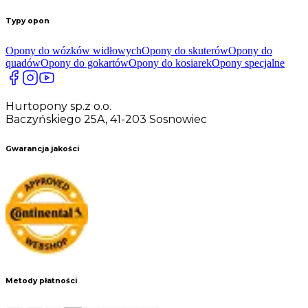
Typy opon
Opony do wózków widłowych
Opony do skuterów
Opony do
quadów
Opony do gokartów
Opony do kosiarek
Opony specjalne
Hurtopony sp.z o.o.
Baczyńskiego 25A, 41-203 Sosnowiec
Gwarancja jakości
Metody płatności