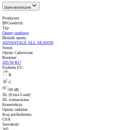
69 dB
XL wzmacniana
USA
Nie starsze niż 20 miesięcy
pełna specyfikacja
Transport gratis
Szybka wysyłka
14 dni na zwrot
Kup opony na raty
Opis produktu
Etykieta
Gwarancja
Raty
Dane techniczne
Producent
:
BFGoodrich
Typ
:
Opony osobowe
Bieżnik opony
: