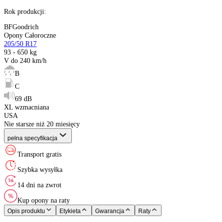
Sezon
:
Rozmiar
:
Indeks ładowności
:
Indeks prędkości
:
Etykieta EU
:
XL (Extra Load)
:
Kraj pochodzenia
:
Rok produkcji
:
BFGoodrich
Opony Całoroczne
205/50 R17
93 - 650 kg
V do 240 km/h
B
C