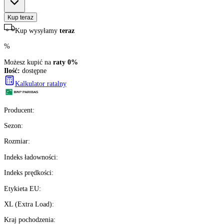
435
zł/szt.
brutto z VAT
Darmowa dostawa
Ilość:
dostępne
4
szt.
Kup teraz
Kup wysyłamy
teraz
%
Możesz kupić na
raty 0%
Ilość:
dostępne
Kalkulator ratalny
Producent
: