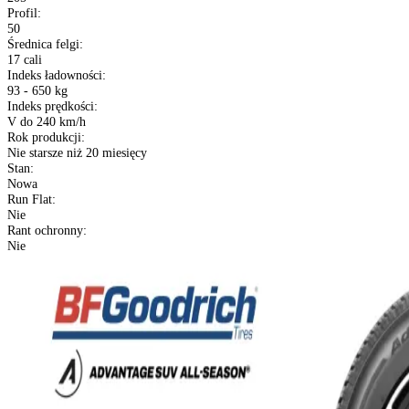
ADVANTAGE ALL-SEASON
Sezon
:
Opony Całoroczne
Rozmiar
:
205/50 R17
Etykieta EU
:
B
C
69 dB
XL (Extra Load)
:
XL wzmacniana
Konstrukcja
:
Opony radialne
Kraj pochodzenia
:
USA
Szerokość
:
205
Profil
:
50
Średnica felgi
:
17 cali
Indeks ładowności
: