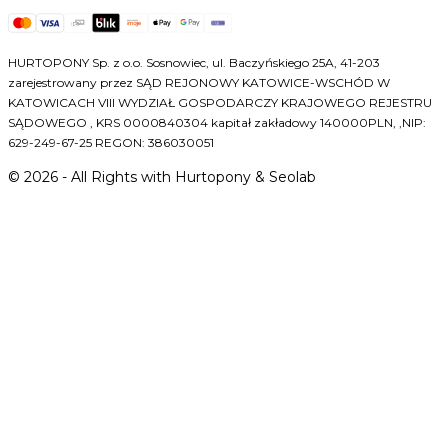
HURTOPONY Sp. z o.o. Sosnowiec, ul. Baczyńskiego 25A, 41-203
zarejestrowany przez SĄD REJONOWY KATOWICE-WSCHÓD W
KATOWICACH VIII WYDZIAŁ GOSPODARCZY KRAJOWEGO REJESTRU
SĄDOWEGO , KRS 0000840304 kapitał zakładowy 140000PLN, ,NIP:
629-249-67-25 REGON: 386030051
©
2026
- All Rights with Hurtopony & Seolab