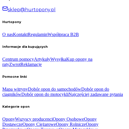
sklep@hurtopony.pl
Hurtopony
O nas
Kontakt
Regulamin
Współpraca B2B
Informacje dla kupujących
Centrum pomocy
Artykuły
Wysyłka
Kup opony na
raty
Zwrot
Reklamacje
Pomocne linki
Mapa witryny
Dobór opon do samochodów
Dobór opon do
ciągników
Dobór opon do motocykli
Najczęściej zadawane pytania
Kategorie opon
Opony
Wszyscy producenci
Opony Osobowe
Opony
Dostawcze
Opony Ciężarowe
Opony Rolnicze
Opony