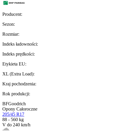
Producent
:
Sezon
:
Rozmiar
:
Indeks ładowności
:
Indeks prędkości
:
Etykieta EU
:
XL (Extra Load)
:
Kraj pochodzenia
:
Rok produkcji
:
BFGoodrich
Opony Całoroczne
205/45 R17
88 - 560 kg
V do 240 km/h