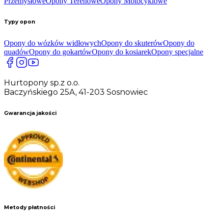
Przemysłowe
Opony Terenowe
Opony Motocyklowe
Typy opon
Opony do wózków widłowych
Opony do skuterów
Opony do
quadów
Opony do gokartów
Opony do kosiarek
Opony specjalne
Hurtopony sp.z o.o.
Baczyńskiego 25A, 41-203 Sosnowiec
Gwarancja jakości
Metody płatności