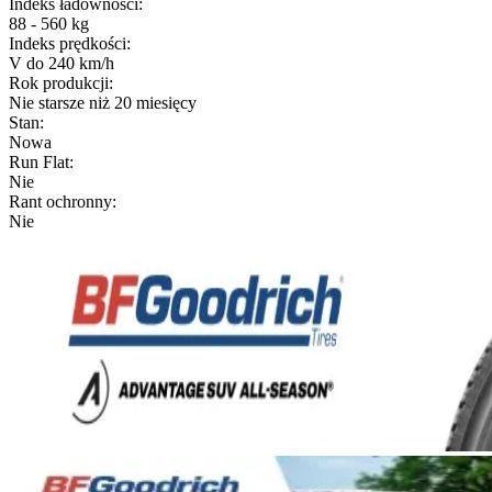
Indeks ładowności
:
88 - 560 kg
Indeks prędkości
:
V do 240 km/h
Rok produkcji
:
Nie starsze niż 20 miesięcy
Stan
:
Nowa
Run Flat
:
Nie
Rant ochronny
:
Nie