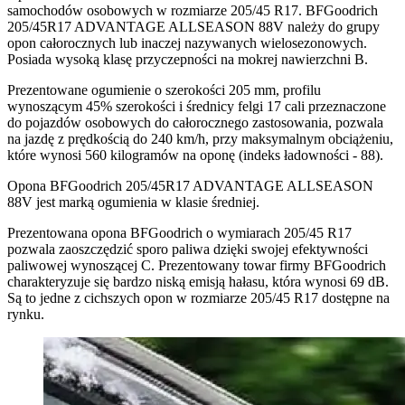
samochodów osobowych w rozmiarze 205/45 R17. BFGoodrich
205/45R17 ADVANTAGE ALLSEASON 88V należy do grupy
opon całorocznych lub inaczej nazywanych wielosezonowych.
Posiada wysoką klasę przyczepności na mokrej nawierzchni B.
Prezentowane ogumienie o szerokości 205 mm, profilu
wynoszącym 45% szerokości i średnicy felgi 17 cali przeznaczone
do pojazdów osobowych do całorocznego zastosowania, pozwala
na jazdę z prędkością do 240 km/h, przy maksymalnym obciążeniu,
które wynosi 560 kilogramów na oponę (indeks ładowności - 88).
Opona BFGoodrich 205/45R17 ADVANTAGE ALLSEASON
88V jest marką ogumienia w klasie średniej.
Prezentowana opona BFGoodrich o wymiarach 205/45 R17
pozwala zaoszczędzić sporo paliwa dzięki swojej efektywności
paliwowej wynoszącej C. Prezentowany towar firmy BFGoodrich
charakteryzuje się bardzo niską emisją hałasu, która wynosi 69 dB.
Są to jedne z cichszych opon w rozmiarze 205/45 R17 dostępne na
rynku.