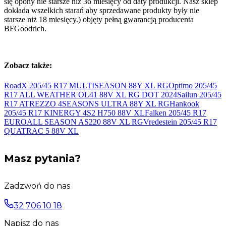
się opony nie starsze niż 36 miesięcy od daty produkcji. Nasz sklep
dokłada wszelkich starań aby sprzedawane produkty były nie
starsze niż 18 miesięcy.) objęty pełną gwarancją producenta
BFGoodrich.
Zobacz także:
RoadX 205/45 R17 MULTISEASON 88Y
XL RG
Optimo 205/45
R17 ALL WEATHER OL41 88V XL RG DOT
2024
Sailun 205/45
R17 ATREZZO 4SEASONS ULTRA 88Y
XL RG
Hankook
205/45 R17 KINERGY 4S2 H750 88V
XL
Falken 205/45 R17
EUROALL SEASON AS220 88V
XL RG
Vredestein 205/45 R17
QUATRAC 5 88V
XL
Masz pytania?
Zadzwoń do nas
32 706 10 18
Napisz do nas