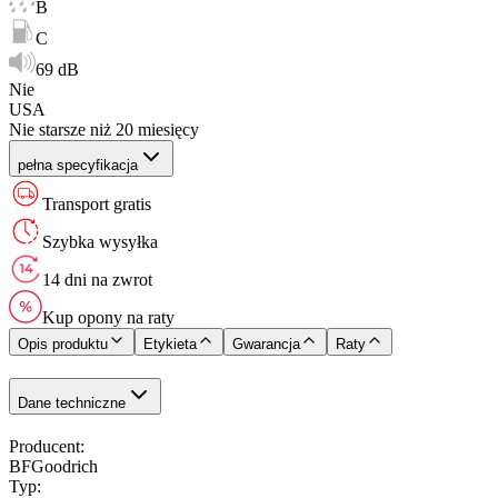
B
C
69 dB
Nie
USA
Nie starsze niż 20 miesięcy
pełna specyfikacja
Transport gratis
Szybka wysyłka
14 dni na zwrot
Kup opony na raty
Opis produktu
Etykieta
Gwarancja
Raty
Dane techniczne
Producent
:
BFGoodrich
Typ
: