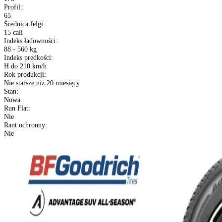
ADVANTAGE ALL-SEASON
Sezon
:
Opony Całoroczne
Rozmiar
:
175/65 R15
Etykieta EU
:
B
C
69 dB
XL (Extra Load)
:
XL wzmacniana
Konstrukcja
:
Opony radialne
Kraj pochodzenia
:
USA
Szerokość
:
175
Profil
:
65
Średnica felgi
:
15 cali
Indeks ładowności
: