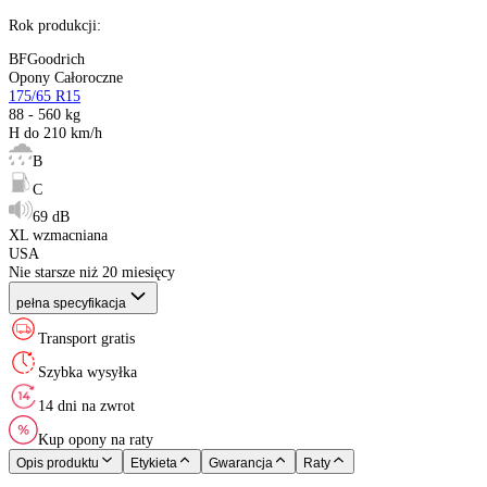
Sezon
:
Rozmiar
:
Indeks ładowności
:
Indeks prędkości
:
Etykieta EU
:
XL (Extra Load)
:
Kraj pochodzenia
:
Rok produkcji
:
BFGoodrich
Opony Całoroczne
175/65 R15
88 - 560 kg
H do 210 km/h
B
C