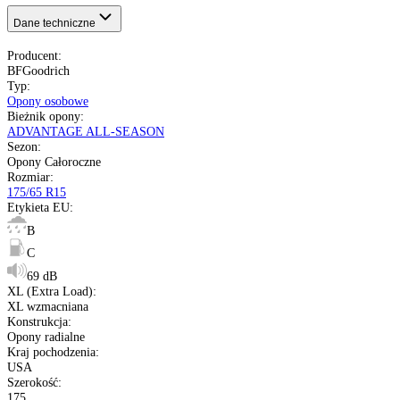
69 dB
XL wzmacniana
USA
Nie starsze niż 20 miesięcy
pełna specyfikacja
Transport gratis
Szybka wysyłka
14 dni na zwrot
Kup opony na raty
Opis produktu
Etykieta
Gwarancja
Raty
Dane techniczne
Producent
:
BFGoodrich
Typ
:
Opony osobowe
Bieżnik opony
: