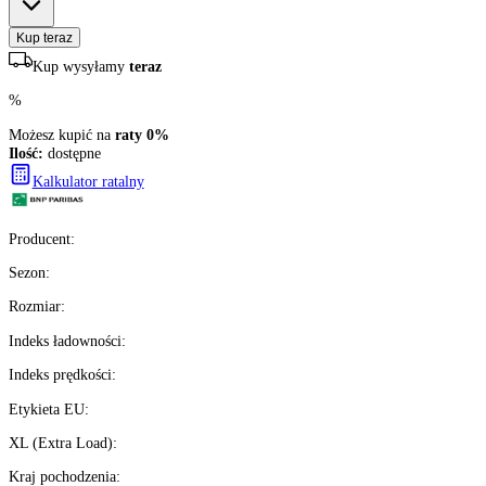
304
zł/szt.
brutto z VAT
Darmowa dostawa
Ilość:
dostępne
4
szt.
Kup teraz
Kup wysyłamy
teraz
%
Możesz kupić na
raty 0%
Ilość:
dostępne
Kalkulator ratalny
Producent
: