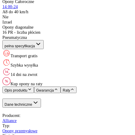
Indeks prędkości
:
XL (Extra Load)
:
Kraj pochodzenia
:
Konstrukcja
:
Liczba płócien
:
Rodzaj wypełnienia
:
Alliance
Opony Całoroczne
14.00-24
A8 do 40 km/h
Nie
Izrael
Opony diagonalne
16 PR - liczba płócien
Pneumatyczna
pełna specyfikacja