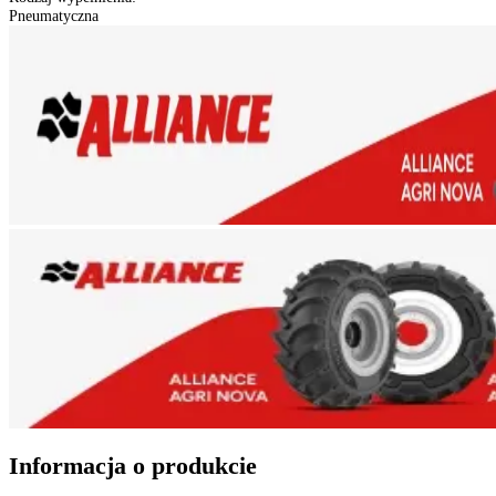
Konstrukcja
:
Opony diagonalne
Kraj pochodzenia
:
Izrael
Szerokość
:
14.00
Profil
:
80 - profil pełny
Średnica felgi
:
24 cali
Indeks prędkości
:
A8 do 40 km/h
Liczba płócien
:
16 PR - liczba płócien
Typ (TT/TL)
:
TL-Bezdętkowa
Stan
:
Nowa
Rodzaj wypełnienia
:
Pneumatyczna