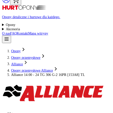
Raty 0%
Opony detaliczne i hurtowe dla każdego.
Opony
Akcesoria
O nas
FAQ
Kontakt
Mapa witryny
Opony
Opony przemysłowe
Alliance
Opony przemysłowe Alliance
Alliance 14.00 - 24 TG 306 G-2 16PR [153A8] TL