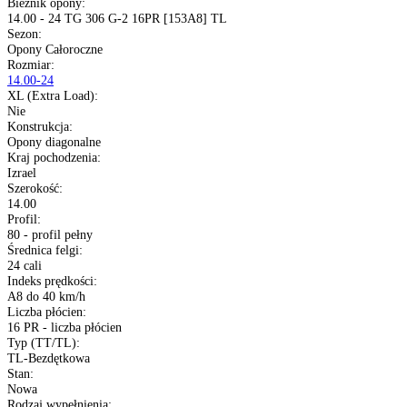
Transport gratis
Szybka wysyłka
14 dni na zwrot
Kup opony na raty
Opis produktu
Gwarancja
Raty
Dane techniczne
Producent
:
Alliance
Typ
:
Opony przemysłowe
Bieżnik opony
:
14.00 - 24 TG 306 G-2 16PR [153A8] TL
Sezon
:
Opony Całoroczne
Rozmiar
:
14.00-24
XL (Extra Load)
:
Nie