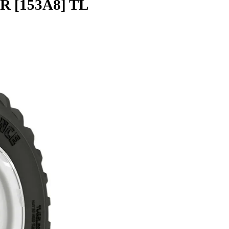
 16PR [153A8] TL