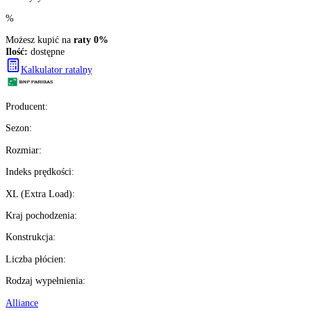
brutto z VAT
Darmowa dostawa
Ilość:
dostępne
2
szt.
Kup teraz
Wysyłka w
24H
%
Możesz kupić na
raty 0%
Ilość:
dostępne
Kalkulator ratalny
Producent
:
Sezon
:
Rozmiar
: