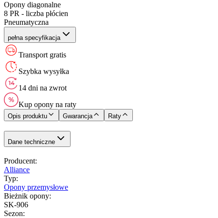
Opony diagonalne
8 PR - liczba płócien
Pneumatyczna
pełna specyfikacja
Transport gratis
Szybka wysyłka
14 dni na zwrot
Kup opony na raty
Opis produktu
Gwarancja
Raty
Dane techniczne
Producent
:
Alliance
Typ
:
Opony przemysłowe
Bieżnik opony
:
SK-906
Sezon
: