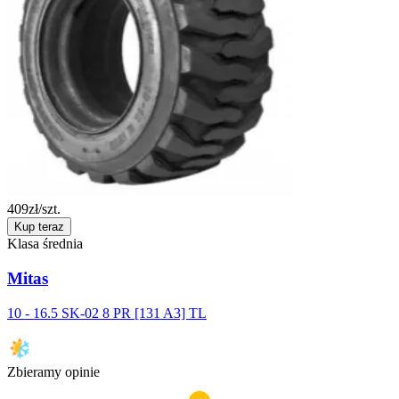
409
zł/szt.
Kup teraz
Klasa średnia
Mitas
10 - 16.5 SK-02 8 PR [131 A3] TL
Zbieramy opinie