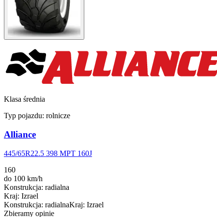
Klasa średnia
Typ pojazdu:
rolnicze
Alliance
445/65R22.5 398 MPT 160J
160
do 100 km/h
Konstrukcja
:
radialna
Kraj
:
Izrael
Konstrukcja
:
radialna
Kraj
:
Izrael
Zbieramy opinie