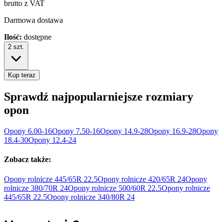
brutto z VAT
Darmowa dostawa
Ilość:
dostępne
2
szt.
Kup teraz
Sprawdź najpopularniejsze rozmiary
opon
Opony
6.00-16
Opony
7.50-16
Opony
14.9-28
Opony
16.9-28
Opony
18.4-30
Opony
12.4-24
Zobacz także:
Opony rolnicze 445/65R
22.5
Opony rolnicze 420/65R
24
Opony
rolnicze 380/70R
24
Opony rolnicze 500/60R
22.5
Opony rolnicze
445/65R
22.5
Opony rolnicze 340/80R
24