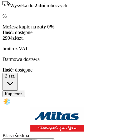
Wysyłka do
2 dni
roboczych
%
Możesz kupić na
raty 0%
Ilość:
dostępne
2904
zł/szt.
brutto z VAT
Darmowa dostawa
Ilość:
dostępne
2
szt.
Kup teraz
Klasa średnia