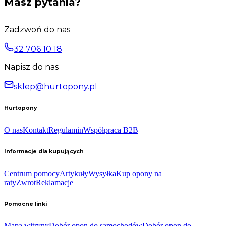
Masz pytania?
Zadzwoń do nas
32 706 10 18
Napisz do nas
sklep@hurtopony.pl
Hurtopony
O nas
Kontakt
Regulamin
Współpraca B2B
Informacje dla kupujących
Centrum pomocy
Artykuły
Wysyłka
Kup opony na
raty
Zwrot
Reklamacje
Pomocne linki
Mapa witryny
Dobór opon do samochodów
Dobór opon do