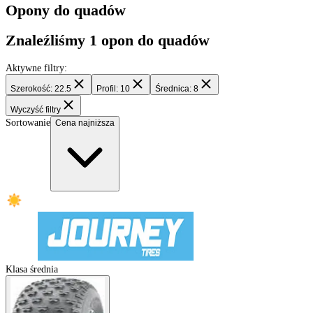
Filtry
Opony do quadów
Znaleźliśmy
1
opon do quadów
Aktywne filtry:
Szerokość: 22.5
Profil: 10
Średnica: 8
Wyczyść filtry
Sortowanie
Cena najniższa