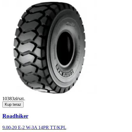
10383
zł/szt.
Kup teraz
Roadhiker
9.00-20 E-2 W-3A 14PR TT/KPL