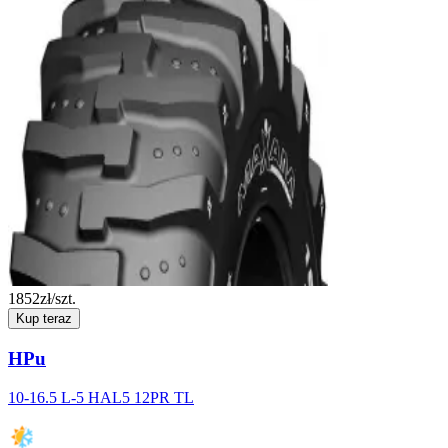
1852
zł/szt.
Kup teraz
HPu
10-16.5 L-5 HAL5 12PR TL