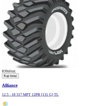
839
zł/szt.
Kup teraz
Alliance
12.5 - 18 317 MPT 12PR [131 G] TL