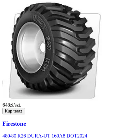
648
zł/szt.
Kup teraz
Firestone
480/80 R26 DURA-UT 160A8 DOT2024