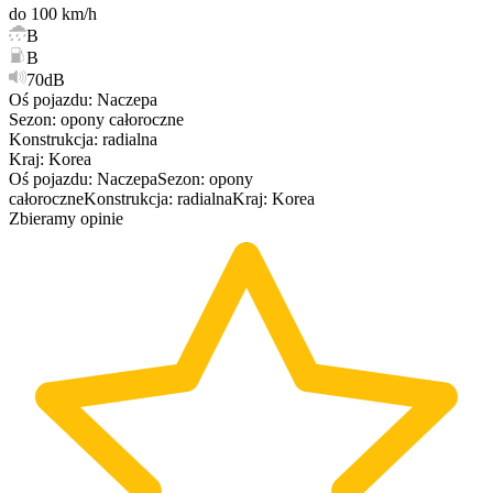
do 100 km/h
B
B
70dB
Oś pojazdu
:
Naczepa
Sezon
:
opony
całoroczne
Konstrukcja
:
radialna
Kraj
:
Korea
Oś pojazdu
:
Naczepa
Sezon
:
opony
całoroczne
Konstrukcja
:
radialna
Kraj
:
Korea
Zbieramy opinie