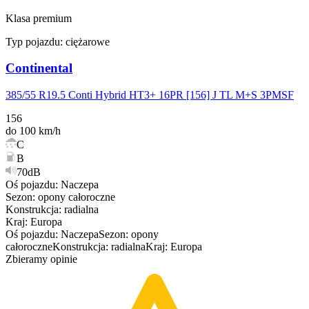
Klasa premium
Typ pojazdu:
ciężarowe
Continental
385/55 R19.5 Conti Hybrid HT3+ 16PR [156] J TL M+S 3PMSF
156
do 100 km/h
C
B
70dB
Oś pojazdu
:
Naczepa
Sezon
:
opony
całoroczne
Konstrukcja
:
radialna
Kraj
:
Europa
Oś pojazdu
:
Naczepa
Sezon
:
opony
całoroczne
Konstrukcja
:
radialna
Kraj
:
Europa
Zbieramy opinie