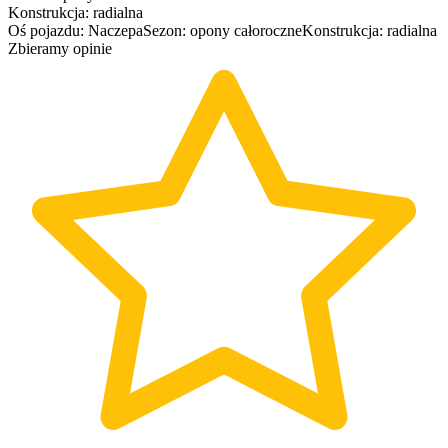
Konstrukcja
:
radialna
Oś pojazdu
:
Naczepa
Sezon
:
opony
całoroczne
Konstrukcja
:
radialna
Zbieramy opinie