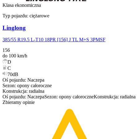
Klasa ekonomiczna
Typ pojazdu:
ciężarowe
Linglong
385/55 R19.5 L-T10 18PR [156] J TL M+S 3PMSF
156
do 100 km/h
D
C
70dB
Oś pojazdu
:
Naczepa
Sezon
:
opony
całoroczne
Konstrukcja
:
radialna
Oś pojazdu
:
Naczepa
Sezon
:
opony
całoroczne
Konstrukcja
:
radialna
Zbieramy opinie