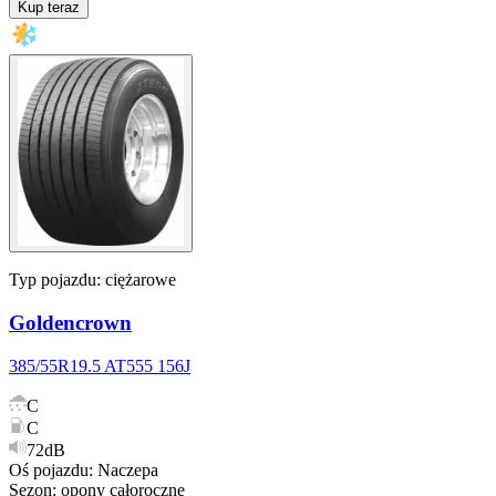
Kup teraz
Typ pojazdu:
ciężarowe
Goldencrown
385/55R19.5 AT555 156J
C
C
72dB
Oś pojazdu
:
Naczepa
Sezon
:
opony
całoroczne